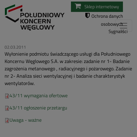
Przejdź
Sklep internetowy
do
Ochrona danych
treści
osobowych
Sygnaliści
02.03.2011
Wyłonienie podmiotu świadczącego usługi dla Południowego
Koncernu Węglowego S.A. w zakresie: zadanie nr 1- Badanie
zagrożenia metanowego , radiacyjnego i pożarowego. Zadanie
nr 2- Analiza sieci wentylacyjnej i badanie charakterystyk
wentylatorów.
43/11 wymagania ofertowe
43/11 ogłoszenie przetargu
Uwaga - ważne