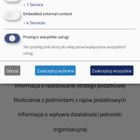
↓
1
Service
Spółka Południowy Koncern Węglowy
Embedded external content
↓
4
Services
Zakład Górniczy Brzeszcze
Przełącz wszystkie usługi
Zakład Górniczy Janina
Ten przełącznik służy do włączania/wyłączania wszystkich
usług.
Zakład Górniczy Sobieski
Galeria zdjęć
Odrzuć
Zaakceptuj wybrane
Zaakceptuj wszystkie
Informacja o realizowanej strategii podatkowej
Rozliczenia z podmiotami z rajów podatkowych
Informacja o wpływie działalności jednostki
organizacyjnej