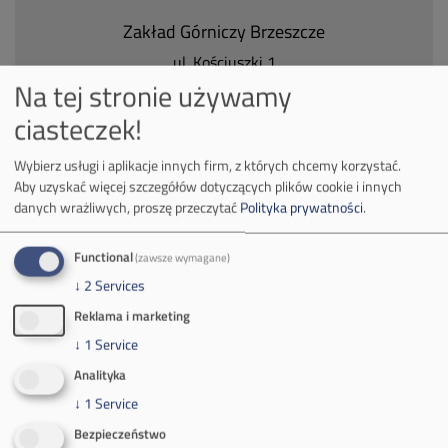
Zakład Górniczy Brzeszcze
ul.
Kościuszki 1
32-620 Brzeszcze
Na tej stronie używamy
tel.
+48 32 716 53 00
ciasteczek!
Wybierz usługi i aplikacje innych firm, z których chcemy korzystać.
Kontakt dla mediów:
Aby uzyskać więcej szczegółów dotyczących plików cookie i innych
danych wrażliwych, proszę przeczytać
Polityka prywatności
.
mail:
media@pkw-sa.pl
tel.:
+48 32 618 56 02
Functional
(zawsze wymagane)
(poniedziałek-piątek 7:00-15:00)
↓
2
Services
Reklama i marketing
↓
1
Service
Analityka
O Firmie
↓
1
Service
Bezpieczeństwo
Władze spółki