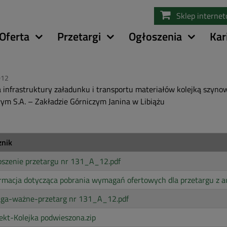
Przejdź
Sklep interne
do
treści
Oferta
Przetargi
Ogłoszenia
Kar
012
infrastruktury załadunku i transportu materiałów kolejką szyn
m S.A. – Zakładzie Górniczym Janina w Libiążu
znik
oszenie przetargu nr 131_A_12.pdf
rmacja dotycząca pobrania wymagań ofertowych dla przetargu z a
ga-ważne-przetarg nr 131_A_12.pdf
ekt-Kolejka podwieszona.zip