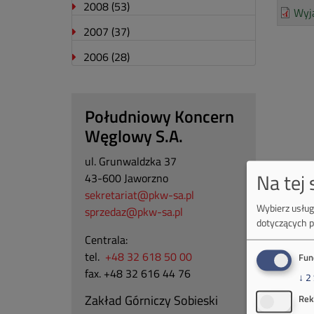
2008
(53)
Wyj
2007
(37)
2006
(28)
Południowy Koncern
Węglowy S.A.
ul. Grunwaldzka 37
Na tej
43-600 Jaworzno
sekretariat@pkw-sa.pl
Wybierz usługi
sprzedaz@pkw-sa.pl
dotyczących p
Centrala:
tel.
+48 32 618 50 00
Fun
fax. +48 32 616 44 76
↓
2
Zakład Górniczy Sobieski
Rek