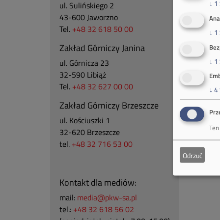
↓
1
ul. Sulińskiego 2
43-600 Jaworzno
Ana
Tel.
+48 32 618 50 00
↓
1
Zakład Górniczy Janina
Bez
↓
1
ul. Górnicza 23
32-590 Libiąż
Emb
Tel.
+48 32 627 00 00
↓
4
Zakład Górniczy Brzeszcze
Prz
ul.
Kościuszki 1
Ten
32-620 Brzeszcze
tel.
+48 32 716 53 00
Odrzuć
Kontakt dla mediów:
mail:
media@pkw-sa.pl
tel.:
+48 32 618 56 02