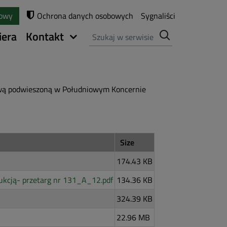
towy
Ochrona danych osobowych
Sygnaliści
Szukaj
iera
Kontakt
ową podwieszoną w Południowym Koncernie
Size
174.43 KB
ukcją- przetarg nr 131_A_12.pdf
134.36 KB
324.39 KB
22.96 MB