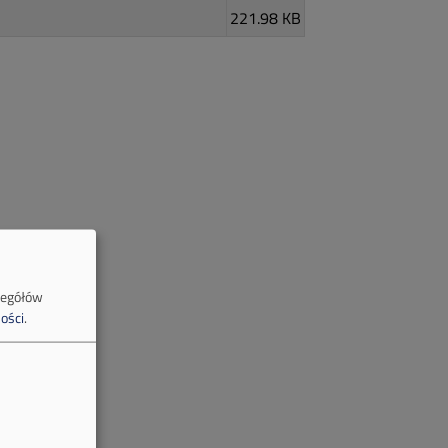
221.98 KB
zegółów
ości
.