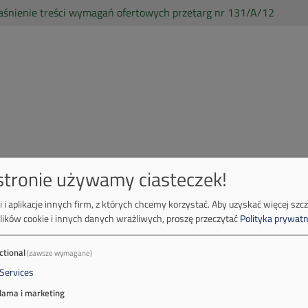
aśnienie treści wymagań ofertowych przetarg nr 131/A/12
 stronie używamy ciasteczek!
 i aplikacje innych firm, z których chcemy korzystać.
Aby uzyskać więcej szc
lików cookie i innych danych wrażliwych, proszę przeczytać
Polityka prywatn
ctional
(zawsze wymagane)
Services
lama i marketing