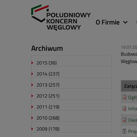
Główna
O Firmie
nawigacja
Archiwum
19.07.2
Budowa 
Węglowy
2015
(36)
2014
(237)
2013
(257)
Załąc
2012
(251)
Ogł
2011
(219)
Info
2010
(268)
Uwa
2009
(178)
Proj