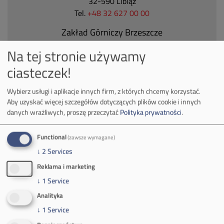
32-590 Libiąż
Tel.
+48 32 627 00 00
Zakład Górniczy Brzeszcze
ul.
Kościuszki 1
Na tej stronie używamy
32-620 Brzeszcze
ciasteczek!
tel.
+48 32 716 53 00
Wybierz usługi i aplikacje innych firm, z których chcemy korzystać.
Aby uzyskać więcej szczegółów dotyczących plików cookie i innych
Kontakt dla mediów:
danych wrażliwych, proszę przeczytać
Polityka prywatności
.
mail:
media@pkw-sa.pl
tel.:
+48 32 618 56 02
Functional
(zawsze wymagane)
(poniedziałek-piątek 7:00-15:00)
↓
2
Services
Reklama i marketing
↓
1
Service
Analityka
↓
1
Service
O Firmie