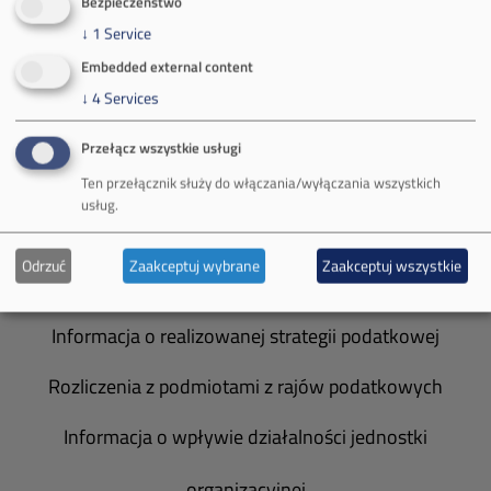
Bezpieczeństwo
Władze spółki
↓
1
Service
Embedded external content
Spółka Południowy Koncern Węglowy
↓
4
Services
Zakład Górniczy Brzeszcze
Przełącz wszystkie usługi
Zakład Górniczy Janina
Ten przełącznik służy do włączania/wyłączania wszystkich
usług.
Zakład Górniczy Sobieski
Odrzuć
Zaakceptuj wybrane
Zaakceptuj wszystkie
Galeria zdjęć
Informacja o realizowanej strategii podatkowej
Rozliczenia z podmiotami z rajów podatkowych
Informacja o wpływie działalności jednostki
organizacyjnej