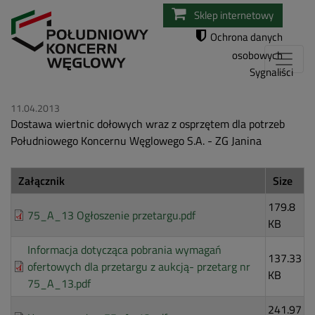
Przejdź
Sklep internetowy
do
Ochrona danych
treści
osobowych
Sygnaliści
11.04.2013
Dostawa wiertnic dołowych wraz z osprzętem dla potrzeb
Południowego Koncernu Węglowego S.A. - ZG Janina
Załącznik
Size
179.8
75_A_13 Ogłoszenie przetargu.pdf
KB
Informacja dotycząca pobrania wymagań
137.33
ofertowych dla przetargu z aukcją- przetarg nr
KB
75_A_13.pdf
241.97