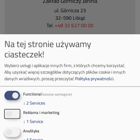
Zakład Górniczy Janina
ul. Górnicza 23
32-590 Libiąż
Tel.
+48 32 627 00 00
Zakład Górniczy Brzeszcze
Na tej stronie używamy
ul.
Kościuszki 1
ciasteczek!
32-620 Brzeszcze
tel.
+48 32 716 53 00
Wybierz usługi i aplikacje innych firm, z których chcemy korzystać.
Aby uzyskać więcej szczegółów dotyczących plików cookie i innych
danych wrażliwych, proszę przeczytać
Polityka prywatności
.
Kontakt dla mediów:
Functional
(zawsze wymagane)
mail:
media@pkw-sa.pl
tel.:
+48 32 618 56 02
↓
2
Services
(poniedziałek-piątek 7:00-15:00)
Reklama i marketing
↓
1
Service
Analityka
↓
1
Service