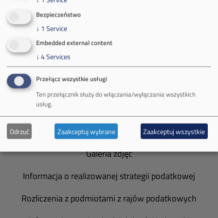
Bezpieczeństwo
O Firmie
↓
1
Service
Władze spółki
Embedded external content
↓
4
Services
Spółka Południowy Koncern Węglowy
Przełącz wszystkie usługi
Zakład Górniczy Brzeszcze
Ten przełącznik służy do włączania/wyłączania wszystkich
usług.
Zakład Górniczy Janina
Zakład Górniczy Sobieski
Odrzuć
Zaakceptuj wybrane
Zaakceptuj wszystkie
Galeria zdjęć
Informacja o realizowanej strategii podatkowej
Rozliczenia z podmiotami z rajów podatkowych