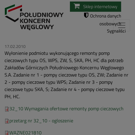
Przejdź
Sklep internetowy
do
Ochrona danych
treści
osobowych
Sygnaliści
17.02.2010
Wyłonienie podmiotu wykonującego remonty pomp
cieczowych typu OS, WPS, ZW, S, SKA, PH, HC dla potrzeb
Zakładów Górniczych Południowego Koncernu Węglowego
S.A. Zadanie nr 1 - pompy cieczowe typu OS, ZW; Zadanie nr
2 - pompy cieczowe typu WPS; Zadanie nr 3 - pompy
cieczowe typu SKA, S; Zadanie nr 4 - pompy cieczowe typu
PH, HC.
32_10 Wymagania ofertowe remonty pomp cieczowych
przetarg nr 32_10 - ogloszenie
WAZNE021810