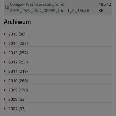
Uwaga - Ważne przetarg nr ref
195.42
2015_TWD_TWD_00039_L (nr 1_A_15).pdf
KB
Archiwum
2015
(36)
2014
(237)
2013
(257)
2012
(251)
2011
(219)
2010
(268)
2009
(178)
2008
(53)
2007
(37)