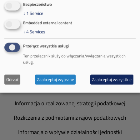
O Firmie
Bezpieczeństwo
↓
1
Service
Władze spółki
Embedded external content
Spółka Południowy Koncern Węglowy
↓
4
Services
Zakład Górniczy Brzeszcze
Przełącz wszystkie usługi
Ten przełącznik służy do włączania/wyłączania wszystkich
Zakład Górniczy Janina
usług.
Zakład Górniczy Sobieski
Odrzuć
Zaakceptuj wybrane
Zaakceptuj wszystkie
Galeria zdjęć
Informacja o realizowanej strategii podatkowej
Rozliczenia z podmiotami z rajów podatkowych
Informacja o wpływie działalności jednostki