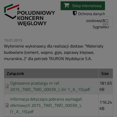
Przejdź
Sklep internetowy
do
Ochrona danych
treści
osobowych
Sygnaliści
15.01.2015
Wyłonienie wykonawcy dla realizacji dostaw: "Materiały
budowlane (cement, wapno, gips, zaprawy klejowe,
murarskie...)" dla potrzeb TAURON Wydobycie S.A.
Załącznik
Size
Ogłoszenie przetargu nr ref.
181.65
2015_TWD_TWD_00039_L (nr 1_A_15).pdf
KB
Informacja dotycząca pobrania wymagań
116.24
ofertowych 2015_TWD_TWD_00039_L
KB
(1_A_15).pdf