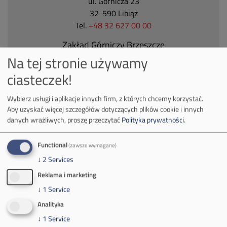
ul. Górnicza 23
32-590 Libiąż
Tel.
+48 32 627 00 00
Zakład Górniczy Brzeszcze
Na tej stronie używamy
ul.
Kościuszki 1
32-620 Brzeszcze
ciasteczek!
tel.
+48 32 716 53 00
Wybierz usługi i aplikacje innych firm, z których chcemy korzystać.
Aby uzyskać więcej szczegółów dotyczących plików cookie i innych
danych wrażliwych, proszę przeczytać
Polityka prywatności
.
Kontakt dla mediów:
mail:
media@pkw-sa.pl
Functional
(zawsze wymagane)
tel.:
+48 32 618 56 02
↓
2
Services
(poniedziałek-piątek 7:00-15:00)
Reklama i marketing
↓
1
Service
Analityka
↓
1
Service