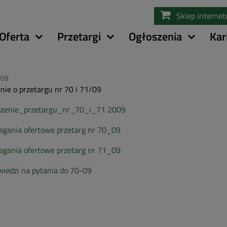
Przejdź
Sklep interne
do
treści
Oferta
Przetargi
Ogłoszenia
Kar
009
nie o przetargu nr 70 i 71/09
szenie_przetargu_nr_70_i_71 2009
gania ofertowe przetarg nr 70_09
gania ofertowe przetarg nr 71_09
iedzi na pytania do 70-09