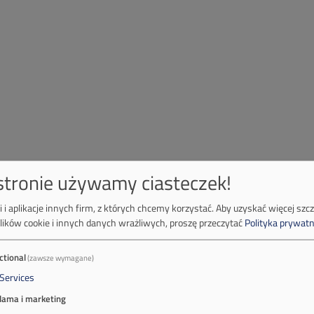
 stronie używamy ciasteczek!
 i aplikacje innych firm, z których chcemy korzystać.
Aby uzyskać więcej szc
lików cookie i innych danych wrażliwych, proszę przeczytać
Polityka prywatn
ctional
(zawsze wymagane)
Services
lama i marketing