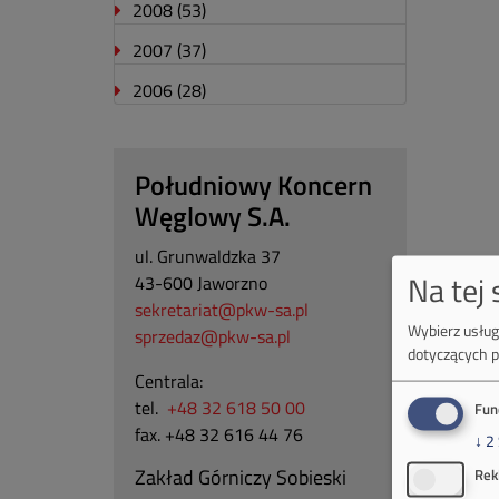
2008
(53)
2007
(37)
2006
(28)
Południowy Koncern
Węglowy S.A.
ul. Grunwaldzka 37
Na tej
43-600 Jaworzno
sekretariat@pkw-sa.pl
Wybierz usługi
sprzedaz@pkw-sa.pl
dotyczących p
Centrala:
tel.
+48 32 618 50 00
Fun
fax. +48 32 616 44 76
↓
2
Zakład Górniczy Sobieski
Rek