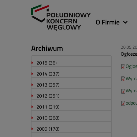
Główna
O Firmie
nawigacja
Archiwum
20.05.2
Ogłosze
2015
(36)
Oglo
2014
(237)
Wyma
2013
(257)
Wyma
2012
(251)
odpow
2011
(219)
2010
(268)
2009
(178)