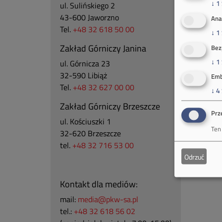
↓
1
ul. Sulińskiego 2
43-600 Jaworzno
Ana
Tel.
+48 32 618 50 00
↓
1
Zakład Górniczy Janina
Bez
↓
1
ul. Górnicza 23
32-590 Libiąż
Emb
Tel.
+48 32 627 00 00
↓
4
Zakład Górniczy Brzeszcze
Prz
ul.
Kościuszki 1
Ten
32-620 Brzeszcze
tel.
+48 32 716 53 00
Odrzuć
Kontakt dla mediów:
mail:
media@pkw-sa.pl
tel.:
+48 32 618 56 02