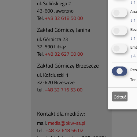
↓
1
ul. Sulińskiego 2
43-600 Jaworzno
Ana
Tel.
+48 32 618 50 00
↓
1
Zakład Górniczy Janina
Bez
↓
1
ul. Górnicza 23
32-590 Libiąż
Emb
Tel.
+48 32 627 00 00
↓
4
Zakład Górniczy Brzeszcze
Prz
ul.
Kościuszki 1
Ten
32-620 Brzeszcze
tel.
+48 32 716 53 00
Odrzuć
Kontakt dla mediów:
mail:
media@pkw-sa.pl
tel.:
+48 32 618 56 02