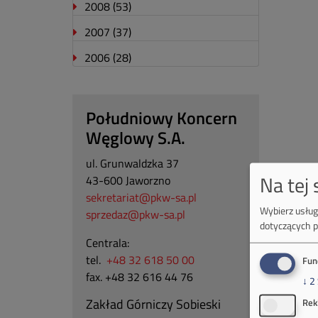
2008
(53)
2007
(37)
2006
(28)
Południowy Koncern
Węglowy S.A.
ul. Grunwaldzka 37
Na tej
43-600 Jaworzno
sekretariat@pkw-sa.pl
Wybierz usługi
sprzedaz@pkw-sa.pl
dotyczących p
Centrala:
tel.
+48 32 618 50 00
Fun
fax. +48 32 616 44 76
↓
2
Zakład Górniczy Sobieski
Rek