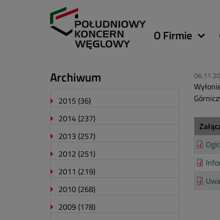
Główna
O Firmie
nawigacja
Archiwum
06.11.2
Wyłonie
Górnic
2015
(36)
2014
(237)
Załąc
2013
(257)
Oglo
2012
(251)
Info
2011
(219)
Uwa
2010
(268)
2009
(178)