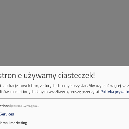
 stronie używamy ciasteczek!
 i aplikacje innych firm, z których chcemy korzystać.
Aby uzyskać więcej szc
lików cookie i innych danych wrażliwych, proszę przeczytać
Polityka prywatn
ctional
(zawsze wymagane)
Services
lama i marketing