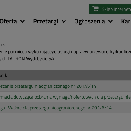
Przejdź
Sklep interne
do
treści
Oferta
Przetargi
Ogłoszenia
Kar
014
nie podmiotu wykonującego usługi naprawy przewodó hydraulicz
zych TAURON Wydobycie SA
znik
szenie przetargu nieograniczonego nr 201/A/14
rmacja dotycząca pobrania wymagań ofertowych dla przetargu ni
ga- Ważne dla przetargu nieograniczonego nr 201/A/14