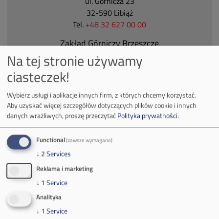
ul. Górnicza 23
32-590 Libiąż
Tel.
+48 32 627 00 00
Zakład Górniczy Brzeszcze
Na tej stronie używamy
ul.
Kościuszki 1
32-620 Brzeszcze
ciasteczek!
tel.
+48 32 716 53 00
Wybierz usługi i aplikacje innych firm, z których chcemy korzystać.
Aby uzyskać więcej szczegółów dotyczących plików cookie i innych
danych wrażliwych, proszę przeczytać
Polityka prywatności
.
Kontakt dla mediów:
mail:
media@pkw-sa.pl
Functional
(zawsze wymagane)
tel.:
+48 32 618 56 02
↓
2
Services
(poniedziałek-piątek 7:00-15:00)
Reklama i marketing
↓
1
Service
Analityka
↓
1
Service