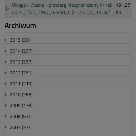
Uwaga - Ważne - przetarg nieograniczony nr ref.
191.27
2014_TWD_TWD_03948_L (nr 251_A_14).pdf
KB
Archiwum
2015
(36)
2014
(237)
2013
(257)
2012
(251)
2011
(219)
2010
(268)
2009
(178)
2008
(53)
2007
(37)