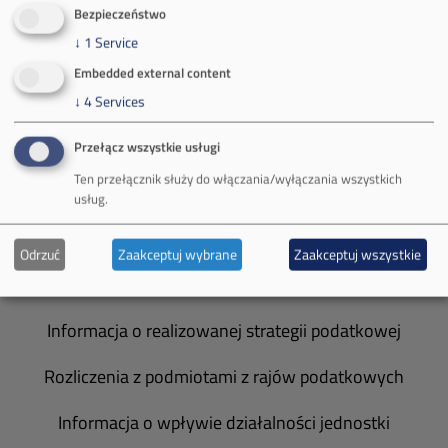
O Firmie
Bezpieczeństwo
↓
1
Service
Władze spółki
Embedded external content
Spółka Południowy Koncern Węglowy
↓
4
Services
Zakład Górniczy Brzeszcze
Przełącz wszystkie usługi
Ten przełącznik służy do włączania/wyłączania wszystkich
Zakład Górniczy Janina
usług.
Zakład Górniczy Sobieski
Odrzuć
Zaakceptuj wybrane
Zaakceptuj wszystkie
Galeria zdjęć
Informacja o realizowanej strategii podatkowej
Rozliczenia z podmiotami z rajów podatkowych
Informacja o wpływie działalności jednostki