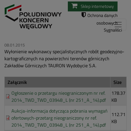
Przejdź
Sklep internetowy
do
Ochrona danych
treści
osobowych
Sygnaliści
08.01.2015
Wyłonienie wykonawcy specjalistycznych robót geodezyjno-
kartograficznych na powierzchni terenów górniczych
Zakładów Górniczych TAURON Wydobycie S.A.
Załącznik
Size
Ogłoszenie o przetargu nieograniczonym nr ref.
178.37
2014_TWD_TWD_03948_L (nr 251_A_14).pdf
KB
Aukcja-informacja dotycząca pobrania wymagań
112.71
ofertowych-przetarg nieograniczony nr ref.
KB
2014_TWD_TWD_03948_L (nr 251_A_14).pdf