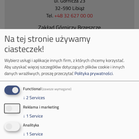
ul. Górnicza 23
32-590 Libiąż
Tel.
+48 32 627 00 00
Zakład Górniczy Brzeszcze
Na tej stronie używamy
ul.
Kościuszki 1
32-620 Brzeszcze
ciasteczek!
tel.
+48 32 716 53 00
Wybierz usługi i aplikacje innych firm, z których chcemy korzystać.
Aby uzyskać więcej szczegółów dotyczących plików cookie i innych
danych wrażliwych, proszę przeczytać
Polityka prywatności
.
Kontakt dla mediów:
mail:
media@pkw-sa.pl
Functional
(zawsze wymagane)
tel.:
+48 32 618 56 02
↓
2
Services
(poniedziałek-piątek 7:00-15:00)
Reklama i marketing
↓
1
Service
Analityka
↓
1
Service