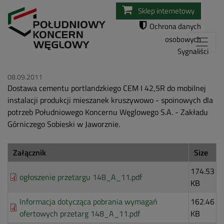
Przejdź
Sklep internetowy
do
Ochrona danych
treści
osobowych
Sygnaliści
08.09.2011
Dostawa cementu portlandzkiego CEM I 42,5R do mobilnej
instalacji produkcji mieszanek kruszywowo - spoinowych dla
potrzeb Południowego Koncernu Węglowego S.A. - Zakładu
Górniczego Sobieski w Jaworznie.
Załącznik
Size
174.53
ogłoszenie przetargu 148_A_11.pdf
KB
Informacja dotycząca pobrania wymagań
162.46
ofertowych przetarg 148_A_11.pdf
KB