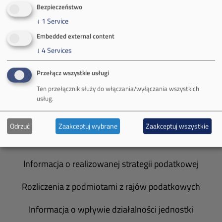
O Firmie
Bezpieczeństwo
↓
1
Service
Władze spółki
Embedded external content
Spółka Południowy Koncern Węglowy
↓
4
Services
Zakład Górniczy Brzeszcze
Przełącz wszystkie usługi
Ten przełącznik służy do włączania/wyłączania wszystkich
Zakład Górniczy Janina
usług.
Zakład Górniczy Sobieski
Odrzuć
Zaakceptuj wybrane
Zaakceptuj wszystkie
Galeria zdjęć
Informacja o realizowanej strategii podatkowej
Rozliczenia z podmiotami z rajów podatkowych
Informacja o wpływie działalności jednostki