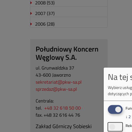
2008
(53)
2007
(37)
2006
(28)
Południowy Koncern
Węglowy S.A.
ul. Grunwaldzka 37
Na tej
43-600 Jaworzno
sekretariat@pkw-sa.pl
Wybierz usługi
sprzedaz@pkw-sa.pl
dotyczących p
Centrala:
tel.
+48 32 618 50 00
Fun
fax. +48 32 616 44 76
↓
2
Zakład Górniczy Sobieski
Rek