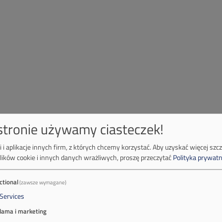
 stronie używamy ciasteczek!
 i aplikacje innych firm, z których chcemy korzystać.
Aby uzyskać więcej szc
lików cookie i innych danych wrażliwych, proszę przeczytać
Polityka prywatn
ctional
(zawsze wymagane)
Services
lama i marketing