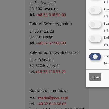
↓
1
ul. Sulińskiego 2
43-600 Jaworzno
Ana
Tel.
+48 32 618 50 00
↓
1
Zakład Górniczy Janina
Bez
↓
1
ul. Górnicza 23
32-590 Libiąż
Emb
Tel.
+48 32 627 00 00
↓
4
Zakład Górniczy Brzeszcze
Prz
ul.
Kościuszki 1
Ten
32-620 Brzeszcze
tel.
+48 32 716 53 00
Odrzuć
Kontakt dla mediów:
mail:
media@pkw-sa.pl
tel.:
+48 32 618 56 02