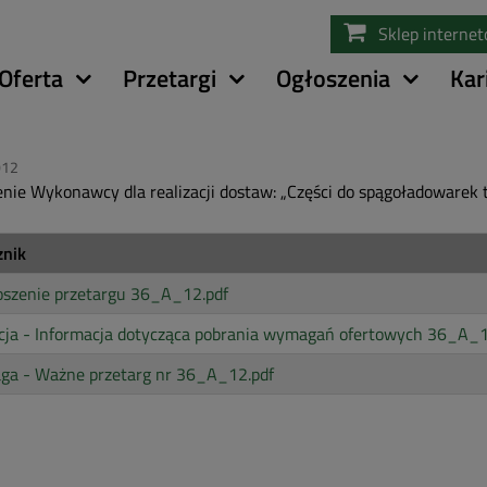
Przejdź
Sklep interne
do
treści
Oferta
Przetargi
Ogłoszenia
Kar
012
nie Wykonawcy dla realizacji dostaw: „Części do spągoładowarek
znik
oszenie przetargu 36_A_12.pdf
cja - Informacja dotycząca pobrania wymagań ofertowych 36_A_1
ga - Ważne przetarg nr 36_A_12.pdf