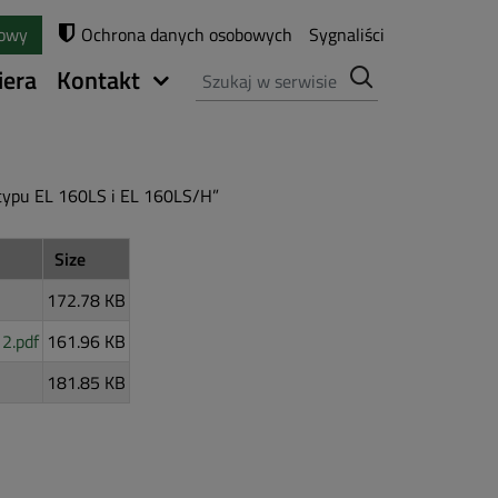
towy
Ochrona danych osobowych
Sygnaliści
Szukaj
iera
Kontakt
 typu EL 160LS i EL 160LS/H”
Size
172.78 KB
2.pdf
161.96 KB
181.85 KB