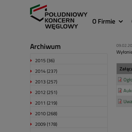
Główna
O Firmie
nawigacja
Archiwum
09.02.2
Wyłonie
2015
(36)
Załąc
2014
(237)
Ogł
2013
(257)
Auk
2012
(251)
Uwa
2011
(219)
2010
(268)
2009
(178)