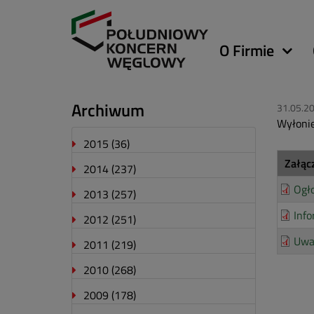
Główna
O Firmie
nawigacja
Archiwum
31.05.2
Wyłonie
2015
(36)
Załąc
2014
(237)
Ogło
2013
(257)
Info
2012
(251)
Uwa
2011
(219)
2010
(268)
2009
(178)