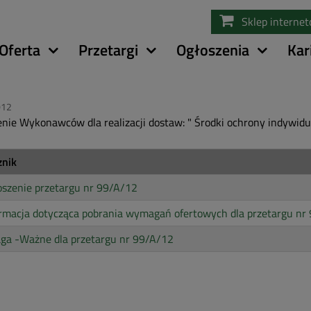
Przejdź
Sklep interne
do
treści
Oferta
Przetargi
Ogłoszenia
Kar
012
nie Wykonawców dla realizacji dostaw: " Środki ochrony indywidu
znik
szenie przetargu nr 99/A/12
rmacja dotycząca pobrania wymagań ofertowych dla przetargu nr
ga -Ważne dla przetargu nr 99/A/12