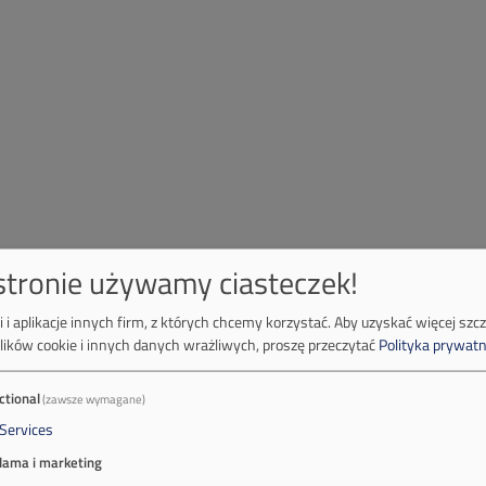
 stronie używamy ciasteczek!
 i aplikacje innych firm, z których chcemy korzystać.
Aby uzyskać więcej szc
lików cookie i innych danych wrażliwych, proszę przeczytać
Polityka prywatn
ctional
(zawsze wymagane)
Services
lama i marketing