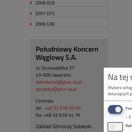
2008
(53)
2007
(37)
2006
(28)
Południowy Koncern
Węglowy S.A.
ul. Grunwaldzka 37
Na tej
43-600 Jaworzno
sekretariat@pkw-sa.pl
Wybierz usługi
sprzedaz@pkw-sa.pl
dotyczących p
Centrala:
tel.
+48 32 618 50 00
Fun
fax. +48 32 616 44 76
↓
2
Zakład Górniczy Sobieski
Rek