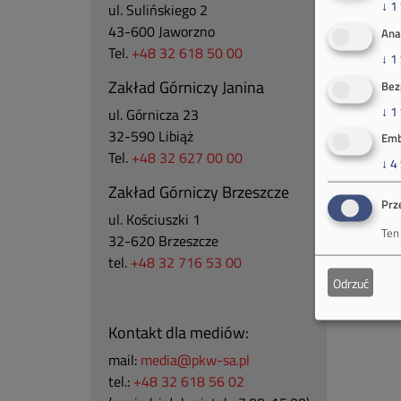
↓
1
ul. Sulińskiego 2
43-600 Jaworzno
Ana
Tel.
+48 32 618 50 00
↓
1
Zakład Górniczy Janina
Bez
↓
1
ul. Górnicza 23
32-590 Libiąż
Emb
Tel.
+48 32 627 00 00
↓
4
Zakład Górniczy Brzeszcze
Prz
ul.
Kościuszki 1
Ten
32-620 Brzeszcze
tel.
+48 32 716 53 00
Odrzuć
Kontakt dla mediów:
mail:
media@pkw-sa.pl
tel.:
+48 32 618 56 02