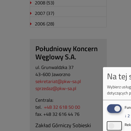
2008
(53)
2007
(37)
2006
(28)
Południowy Koncern
Węglowy S.A.
ul. Grunwaldzka 37
Na tej
43-600 Jaworzno
sekretariat@pkw-sa.pl
Wybierz usługi
sprzedaz@pkw-sa.pl
dotyczących p
Centrala:
tel.
+48 32 618 50 00
Fun
fax. +48 32 616 44 76
↓
2
Zakład Górniczy Sobieski
Rek