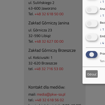
↓
1
ul. Sulińskiego 2
43-600 Jaworzno
Ana
Tel.
+48 32 618 50 00
↓
1
Zakład Górniczy Janina
Bez
↓
1
ul. Górnicza 23
32-590 Libiąż
Emb
Tel.
+48 32 627 00 00
↓
4
Zakład Górniczy Brzeszcze
Prz
ul.
Kościuszki 1
Ten
32-620 Brzeszcze
tel.
+48 32 716 53 00
Odrzuć
Kontakt dla mediów:
mail:
media@pkw-sa.pl
tel.:
+48 32 618 56 02