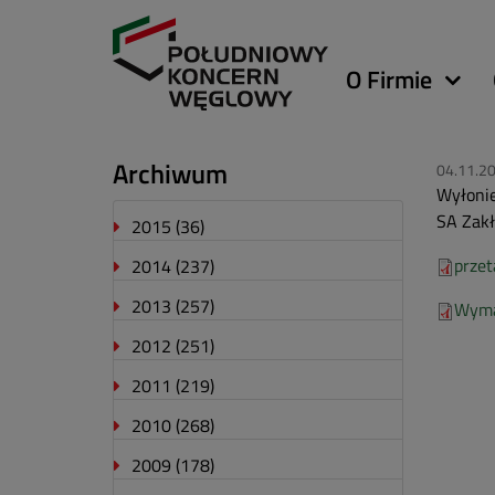
Główna
O Firmie
nawigacja
Archiwum
04.11.2
Wyłonie
SA Zakł
2015
(36)
przet
2014
(237)
2013
(257)
Wyma
2012
(251)
2011
(219)
2010
(268)
2009
(178)