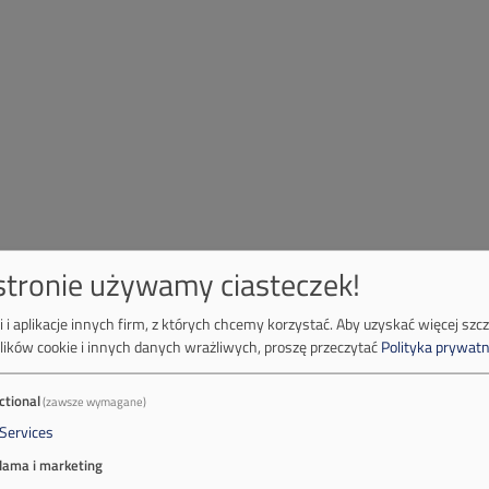
 stronie używamy ciasteczek!
 i aplikacje innych firm, z których chcemy korzystać.
Aby uzyskać więcej szc
lików cookie i innych danych wrażliwych, proszę przeczytać
Polityka prywatn
ctional
(zawsze wymagane)
Services
lama i marketing