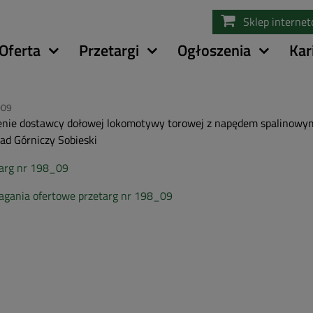
Przejdź
Sklep interne
do
treści
Oferta
Przetargi
Ogłoszenia
Kar
009
nie dostawcy dołowej lokomotywy torowej z napędem spalinowy
ad Górniczy Sobieski
arg nr 198_09
gania ofertowe przetarg nr 198_09