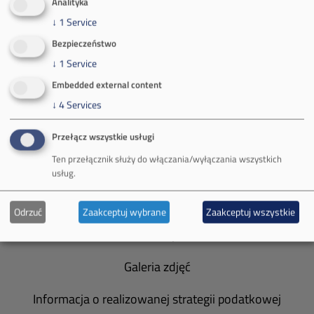
Analityka
↓
1
Service
Bezpieczeństwo
↓
1
Service
O Firmie
Embedded external content
Władze spółki
↓
4
Services
Spółka Południowy Koncern Węglowy
Przełącz wszystkie usługi
Ten przełącznik służy do włączania/wyłączania wszystkich
Zakład Górniczy Brzeszcze
usług.
Zakład Górniczy Janina
Odrzuć
Zaakceptuj wybrane
Zaakceptuj wszystkie
Zakład Górniczy Sobieski
Galeria zdjęć
Informacja o realizowanej strategii podatkowej