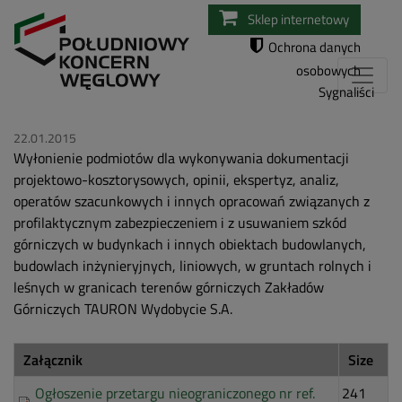
Przejdź
Sklep internetowy
do
Ochrona danych
treści
osobowych
Sygnaliści
22.01.2015
Wyłonienie podmiotów dla wykonywania dokumentacji
projektowo-kosztorysowych, opinii, ekspertyz, analiz,
operatów szacunkowych i innych opracowań związanych z
profilaktycznym zabezpieczeniem i z usuwaniem szkód
górniczych w budynkach i innych obiektach budowlanych,
budowlach inżynieryjnych, liniowych, w gruntach rolnych i
leśnych w granicach terenów górniczych Zakładów
Górniczych TAURON Wydobycie S.A.
Załącznik
Size
Ogłoszenie przetargu nieograniczonego nr ref.
241