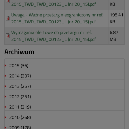
2015_TWD_TWD_00123_L (nr 20_15).pdf
KB
Uwaga - Ważne przetarg nieograniczony nr ref.
195.41
2015_TWD_TWD_00123_L (nr 20_15).pdf
KB
Wymagania ofertowe do przetargu nr ref.
6.87
2015_TWD_TWD_00123_L (nr 20_15).pdf
MB
Archiwum
2015
(36)
2014
(237)
2013
(257)
2012
(251)
2011
(219)
2010
(268)
2009
(178)