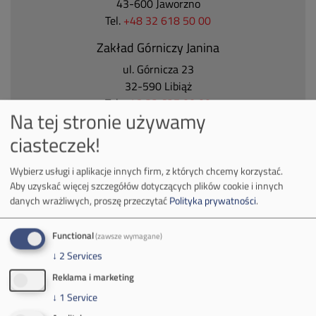
43-600 Jaworzno
Tel.
+48 32 618 50 00
Zakład Górniczy Janina
ul. Górnicza 23
32-590 Libiąż
Tel.
+48 32 627 00 00
Na tej stronie używamy
Zakład Górniczy Brzeszcze
ciasteczek!
ul.
Kościuszki 1
32-620 Brzeszcze
Wybierz usługi i aplikacje innych firm, z których chcemy korzystać.
tel.
+48 32 716 53 00
Aby uzyskać więcej szczegółów dotyczących plików cookie i innych
danych wrażliwych, proszę przeczytać
Polityka prywatności
.
Functional
(zawsze wymagane)
Kontakt dla mediów:
↓
2
Services
mail:
media@pkw-sa.pl
Reklama i marketing
tel.:
+48 32 618 56 02
(poniedziałek-piątek 7:00-15:00)
↓
1
Service