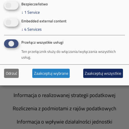
O Firmie
Bezpieczeństwo
↓
1
Service
Władze spółki
Embedded external content
Spółka Południowy Koncern Węglowy
↓
4
Services
Zakład Górniczy Brzeszcze
Przełącz wszystkie usługi
Ten przełącznik służy do włączania/wyłączania wszystkich
Zakład Górniczy Janina
usług.
Zakład Górniczy Sobieski
Odrzuć
Zaakceptuj wybrane
Zaakceptuj wszystkie
Galeria zdjęć
Informacja o realizowanej strategii podatkowej
Rozliczenia z podmiotami z rajów podatkowych
Informacja o wpływie działalności jednostki