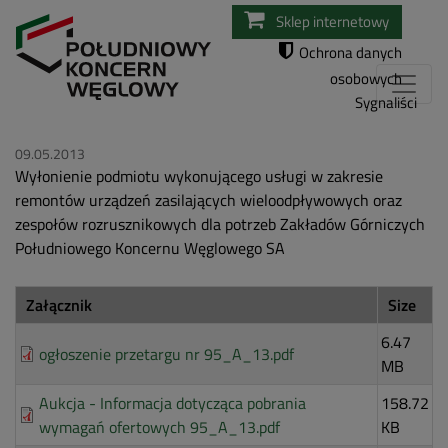
Przejdź
Sklep internetowy
do
Ochrona danych
treści
osobowych
Sygnaliści
09.05.2013
Wyłonienie podmiotu wykonującego usługi w zakresie
remontów urządzeń zasilających wieloodpływowych oraz
zespołów rozrusznikowych dla potrzeb Zakładów Górniczych
Południowego Koncernu Węglowego SA
Załącznik
Size
6.47
ogłoszenie przetargu nr 95_A_13.pdf
MB
Aukcja - Informacja dotycząca pobrania
158.72
wymagań ofertowych 95_A_13.pdf
KB