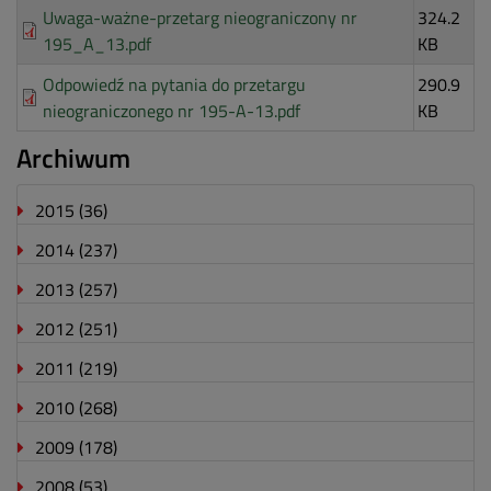
Uwaga-ważne-przetarg nieograniczony nr
324.2
195_A_13.pdf
KB
Odpowiedź na pytania do przetargu
290.9
nieograniczonego nr 195-A-13.pdf
KB
Archiwum
2015
(36)
2014
(237)
2013
(257)
2012
(251)
2011
(219)
2010
(268)
2009
(178)
2008
(53)