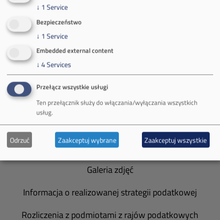
↓
1
Service
Bezpieczeństwo
O Firmie
↓
1
Service
Embedded external content
Władze spółki
↓
4
Services
Spółka Południowy Koncern Węglowy
Przełącz wszystkie usługi
Zakład Górniczy Brzeszcze
Ten przełącznik służy do włączania/wyłączania wszystkich
usług.
Zakład Górniczy Janina
Odrzuć
Zaakceptuj wybrane
Zaakceptuj wszystkie
Zakład Górniczy Sobieski
Galeria zdjęć
Informacja o realizowanej strategii podatkowej
Rozliczenia z podmiotami z rajów podatkowych