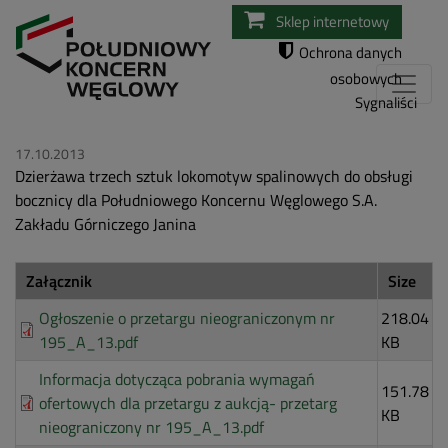
Przejdź
Sklep internetowy
do
Ochrona danych
treści
osobowych
Sygnaliści
17.10.2013
Dzierżawa trzech sztuk lokomotyw spalinowych do obsługi
bocznicy dla Południowego Koncernu Węglowego S.A.
Zakładu Górniczego Janina
Załącznik
Size
Ogłoszenie o przetargu nieograniczonym nr
218.04
195_A_13.pdf
KB
Informacja dotycząca pobrania wymagań
151.78
ofertowych dla przetargu z aukcją- przetarg
KB
nieograniczony nr 195_A_13.pdf