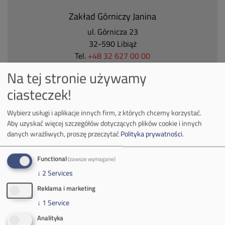
Zakład Górniczy Janina
ul. Górnicza 23
32-590 Libiąż
Tel.
+48 32 627 00 00
Na tej stronie używamy
Zakład Górniczy Brzeszcze
ciasteczek!
ul.
Kościuszki 1
32-620 Brzeszcze
Wybierz usługi i aplikacje innych firm, z których chcemy korzystać.
tel.
+48 32 716 53 00
Aby uzyskać więcej szczegółów dotyczących plików cookie i innych
danych wrażliwych, proszę przeczytać
Polityka prywatności
.
Kontakt dla mediów:
Functional
(zawsze wymagane)
mail:
media@pkw-sa.pl
↓
2
Services
tel.:
+48 32 618 56 02
Reklama i marketing
(poniedziałek-piątek 7:00-15:00)
↓
1
Service
Analityka