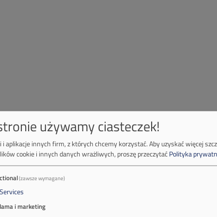
 stronie używamy ciasteczek!
 i aplikacje innych firm, z których chcemy korzystać.
Aby uzyskać więcej szc
lików cookie i innych danych wrażliwych, proszę przeczytać
Polityka prywatn
ctional
(zawsze wymagane)
Services
lama i marketing