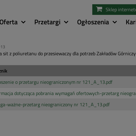
Przejdź
Sklep interne
do
treści
Oferta
Przetargi
Ogłoszenia
Kar
013
 sit z poliuretanu do przesiewaczy dla potrzeb Zakładów Górnic
znik
oszenie o przetargu nieograniczonym nr 121_A_13.pdf
rmacja dotycząca pobrania wymagań ofertowych-przetarg nieogra
ga-ważne-przetarg nieograniczony nr 121_A_13.pdf