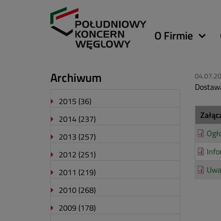
Główna
O Firmie
nawigacja
Archiwum
04.07.2
Dostawa
2015
(36)
Załąc
2014
(237)
Ogł
2013
(257)
Info
2012
(251)
Uwa
2011
(219)
2010
(268)
2009
(178)