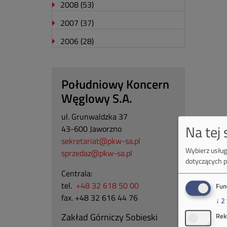
2008
(53)
2007
(37)
2006
(28)
Południowy Koncern
Węglowy S.A.
ul. Grunwaldzka 37
Na tej
43-600 Jaworzno
sekretariat@pkw-sa.pl
Wybierz usługi
sprzedaz@pkw-sa.pl
dotyczących p
Centrala:
tel.
+48 32 618 50 00
Fun
fax. +48 32 616 44 76
↓
2
Zakład Górniczy Sobieski
Rek