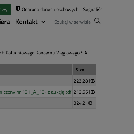
towy
Ochrona danych osobowych
Sygnaliści
Szukaj
iera
Kontakt
zych Południowego Koncernu Węglowego S.A.
Size
223.28 KB
niczony nr 121_A_13- z aukcją.pdf
212.55 KB
324.2 KB