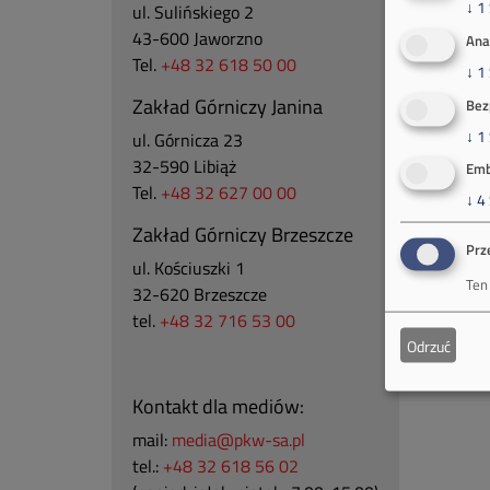
↓
1
ul. Sulińskiego 2
43-600 Jaworzno
Ana
Tel.
+48 32 618 50 00
↓
1
Zakład Górniczy Janina
Bez
↓
1
ul. Górnicza 23
32-590 Libiąż
Emb
Tel.
+48 32 627 00 00
↓
4
Zakład Górniczy Brzeszcze
Prz
ul.
Kościuszki 1
Ten
32-620 Brzeszcze
tel.
+48 32 716 53 00
Odrzuć
Kontakt dla mediów:
mail:
media@pkw-sa.pl
tel.:
+48 32 618 56 02