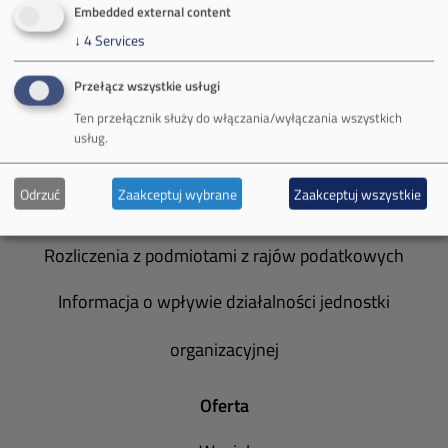
Embedded external content
Zakład Górniczy Brzeszcze
↓
4
Services
Zakład Górniczy Janina
Przełącz wszystkie usługi
Zakład Górniczy Sobieski
Ten przełącznik służy do włączania/wyłączania wszystkich
usług.
Galeria zdjęć
Odrzuć
Zaakceptuj wybrane
Zaakceptuj wszystkie
Informacja o realizowanej strategii podatkowej
Rozliczenia z podmiotami z rajów podatkowych
Informacja o wpływie działalności jednostki
organizacyjnej
Oferta