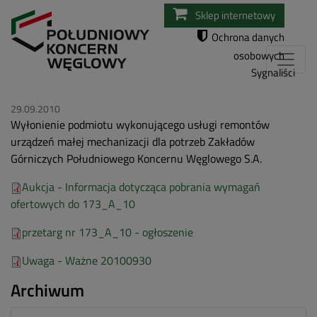
Przejdź
Sklep internetowy
do
Ochrona danych
treści
osobowych
Sygnaliści
29.09.2010
Wyłonienie podmiotu wykonującego usługi remontów
urządzeń małej mechanizacji dla potrzeb Zakładów
Górniczych Południowego Koncernu Węglowego S.A.
Aukcja - Informacja dotycząca pobrania wymagań
ofertowych do 173_A_10
przetarg nr 173_A_10 - ogłoszenie
Uwaga - Ważne 20100930
Archiwum