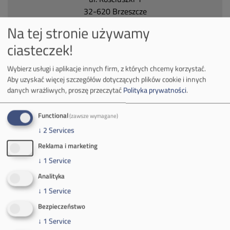
32-620 Brzeszcze
tel.
+48 32 716 53 00
Na tej stronie używamy
ciasteczek!
Kontakt dla mediów:
Wybierz usługi i aplikacje innych firm, z których chcemy korzystać.
mail:
media@pkw-sa.pl
Aby uzyskać więcej szczegółów dotyczących plików cookie i innych
danych wrażliwych, proszę przeczytać
Polityka prywatności
.
tel.:
+48 32 618 56 02
(poniedziałek-piątek 7:00-15:00)
Functional
(zawsze wymagane)
↓
2
Services
Reklama i marketing
↓
1
Service
O Firmie
Analityka
↓
1
Service
Władze spółki
Bezpieczeństwo
Spółka Południowy Koncern Węglowy
↓
1
Service