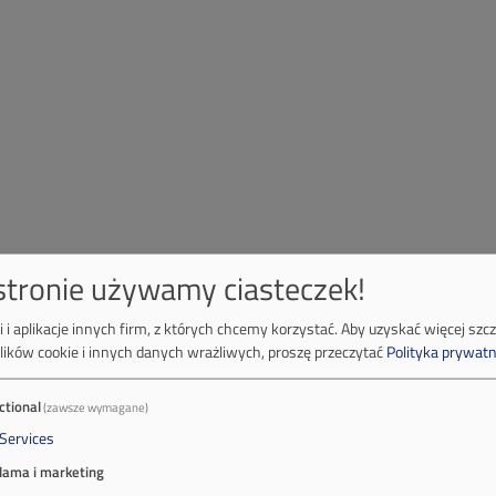
 stronie używamy ciasteczek!
 i aplikacje innych firm, z których chcemy korzystać.
Aby uzyskać więcej szc
lików cookie i innych danych wrażliwych, proszę przeczytać
Polityka prywatn
ctional
(zawsze wymagane)
Services
lama i marketing