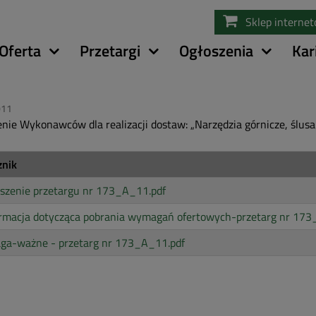
Przejdź
Sklep interne
do
treści
Oferta
Przetargi
Ogłoszenia
Kar
011
nie Wykonawców dla realizacji dostaw: „Narzędzia górnicze, ślusa
znik
szenie przetargu nr 173_A_11.pdf
rmacja dotycząca pobrania wymagań ofertowych-przetarg nr 173_
ga-ważne - przetarg nr 173_A_11.pdf