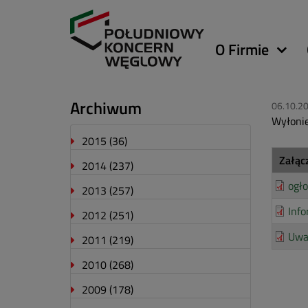
Główna
O Firmie
nawigacja
Archiwum
06.10.2
Wyłonie
2015
(36)
Załąc
2014
(237)
ogło
2013
(257)
Info
2012
(251)
Uwa
2011
(219)
2010
(268)
2009
(178)