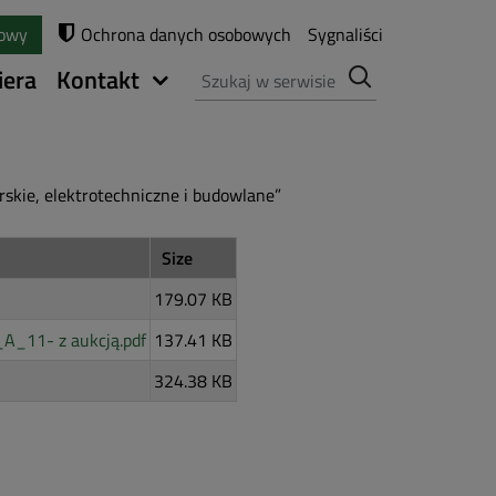
towy
Ochrona danych osobowych
Sygnaliści
Szukaj
iera
Kontakt
rskie, elektrotechniczne i budowlane”
Size
179.07 KB
A_11- z aukcją.pdf
137.41 KB
324.38 KB