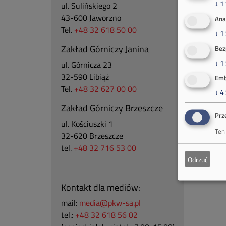
↓
1
ul. Sulińskiego 2
43-600 Jaworzno
Ana
Tel.
+48 32 618 50 00
↓
1
Zakład Górniczy Janina
Bez
↓
1
ul. Górnicza 23
32-590 Libiąż
Emb
Tel.
+48 32 627 00 00
↓
4
Zakład Górniczy Brzeszcze
Prz
ul.
Kościuszki 1
Ten
32-620 Brzeszcze
tel.
+48 32 716 53 00
Odrzuć
Kontakt dla mediów:
mail:
media@pkw-sa.pl
tel.:
+48 32 618 56 02