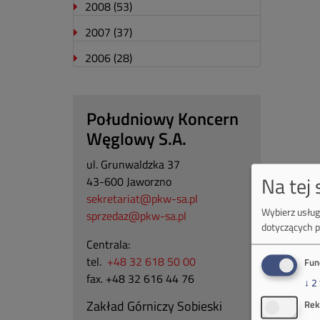
2008
(53)
2007
(37)
2006
(28)
Południowy Koncern
Węglowy S.A.
ul. Grunwaldzka 37
Na tej
43-600 Jaworzno
sekretariat@pkw-sa.pl
Wybierz usługi
sprzedaz@pkw-sa.pl
dotyczących p
Centrala:
tel.
+48 32 618 50 00
Fun
fax. +48 32 616 44 76
↓
2
Zakład Górniczy Sobieski
Rek