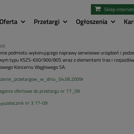
Przejdź
Sklep interne
do
treści
Oferta
Przetargi
Ogłoszenia
Kar
009
nie podmiotu wykonującego naprawy serwisowe urządzeń i podzes
wym typu KSZS-650/900/80S wraz z elementami tras i rozjazdów 
iowego Koncernu Węglowego SA.
szenie_przetargow_w_dniu_04.06.2009r
gania ofertowe do przetargu nr 77_09
zalacznik nr 3 77-09