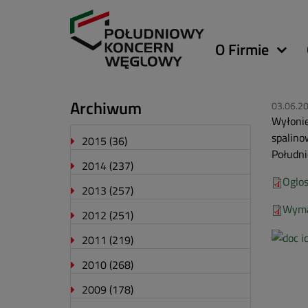
Główna
O Firmie
nawigacja
Archiwum
03.06.2
Wyłonie
spalino
2015
(36)
Połudn
2014
(237)
Oglo
2013
(257)
Wyma
2012
(251)
2011
(219)
2010
(268)
2009
(178)