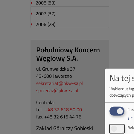
2008
(53)
2007
(37)
2006
(28)
Południowy Koncern
Węglowy S.A.
ul. Grunwaldzka 37
Na tej
43-600 Jaworzno
sekretariat@pkw-sa.pl
Wybierz usługi
sprzedaz@pkw-sa.pl
dotyczących p
Centrala:
tel.
+48 32 618 50 00
Fun
fax. +48 32 616 44 76
↓
2
Zakład Górniczy Sobieski
Rek