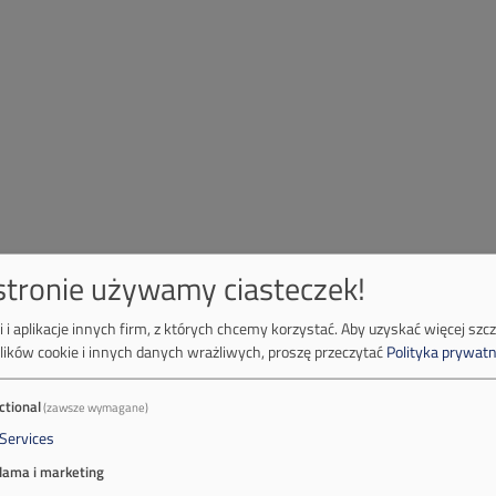
 stronie używamy ciasteczek!
 i aplikacje innych firm, z których chcemy korzystać.
Aby uzyskać więcej szc
lików cookie i innych danych wrażliwych, proszę przeczytać
Polityka prywatn
ctional
(zawsze wymagane)
Services
lama i marketing