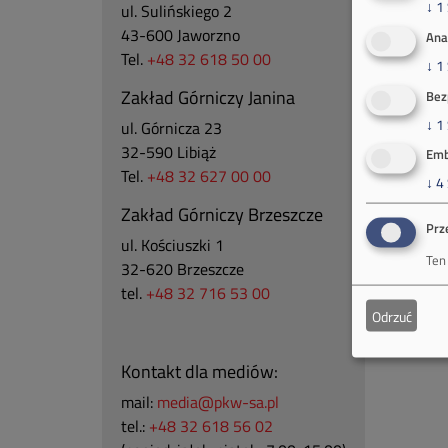
↓
1
ul. Sulińskiego 2
43-600 Jaworzno
Ana
Tel.
+48 32 618 50 00
↓
1
Zakład Górniczy Janina
Bez
↓
1
ul. Górnicza 23
32-590 Libiąż
Emb
Tel.
+48 32 627 00 00
↓
4
Zakład Górniczy Brzeszcze
Prz
ul.
Kościuszki 1
Ten
32-620 Brzeszcze
tel.
+48 32 716 53 00
Odrzuć
Kontakt dla mediów:
mail:
media@pkw-sa.pl
tel.:
+48 32 618 56 02