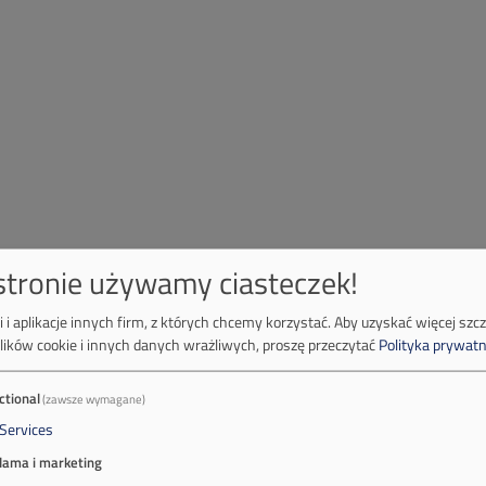
 stronie używamy ciasteczek!
 i aplikacje innych firm, z których chcemy korzystać.
Aby uzyskać więcej szc
lików cookie i innych danych wrażliwych, proszę przeczytać
Polityka prywatn
ctional
(zawsze wymagane)
Services
lama i marketing