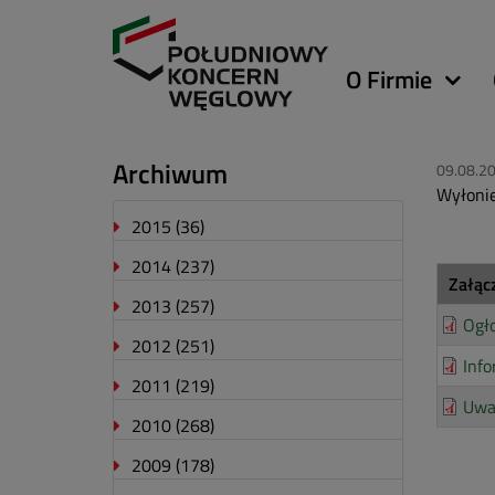
Główna
O Firmie
nawigacja
Archiwum
09.08.2
Wyłonie
2015
(36)
2014
(237)
Załąc
2013
(257)
Ogło
2012
(251)
Info
2011
(219)
Uwa
2010
(268)
2009
(178)