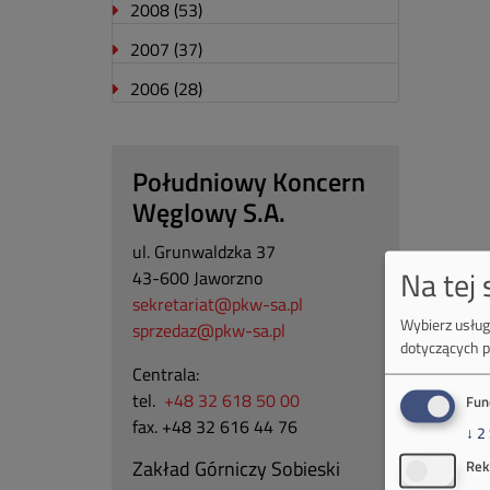
2008
(53)
2007
(37)
2006
(28)
Południowy Koncern
Węglowy S.A.
ul. Grunwaldzka 37
Na tej
43-600 Jaworzno
sekretariat@pkw-sa.pl
Wybierz usługi
sprzedaz@pkw-sa.pl
dotyczących p
Centrala:
tel.
+48 32 618 50 00
Fun
fax. +48 32 616 44 76
↓
2
Zakład Górniczy Sobieski
Rek