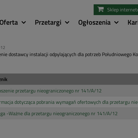
Przejdź
Sklep interne
do
treści
Oferta
Przetargi
Ogłoszenia
Kar
012
nie dostawcy instalacji odpylających dla potrzeb Południowego 
znik
szenie przetargu nieograniczonego nr 141/A/12
rmacja dotycząca pobrania wymagań ofertowych dla przetargu ni
ga -Ważne dla przetargu nieograniczonego nr 141/A/12