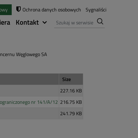
towy
Ochrona danych osobowych
Sygnaliści
Szukaj
iera
Kontakt
Koncernu Węglowego SA
Size
227.16 KB
eograniczonego nr 141/A/12
216.75 KB
241.79 KB