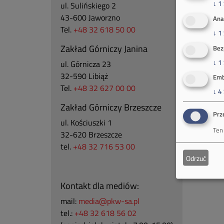
↓
1
ul. Sulińskiego 2
43-600 Jaworzno
Ana
Tel.
+48 32 618 50 00
↓
1
Zakład Górniczy Janina
Bez
↓
1
ul. Górnicza 23
32-590 Libiąż
Emb
Tel.
+48 32 627 00 00
↓
4
Zakład Górniczy Brzeszcze
Prz
ul.
Kościuszki 1
Ten
32-620 Brzeszcze
tel.
+48 32 716 53 00
Odrzuć
Kontakt dla mediów:
mail:
media@pkw-sa.pl
tel.:
+48 32 618 56 02