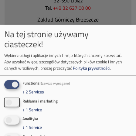
32-590 Libiąż
Tel.
+48 32 627 00 00
Zakład Górniczy Brzeszcze
ul.
Kościuszki 1
Na tej stronie używamy
32-620 Brzeszcze
ciasteczek!
tel.
+48 32 716 53 00
Wybierz usługi i aplikacje innych firm, z których chcemy korzystać.
Aby uzyskać więcej szczegółów dotyczących plików cookie i innych
Kontakt dla mediów:
danych wrażliwych, proszę przeczytać
Polityka prywatności
.
mail:
media@pkw-sa.pl
tel.:
+48 32 618 56 02
Functional
(zawsze wymagane)
(poniedziałek-piątek 7:00-15:00)
↓
2
Services
Reklama i marketing
↓
1
Service
Analityka
↓
1
Service
O Firmie