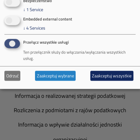
Bezpieczeństwo
Władze spółki
↓
1
Service
Embedded external content
Spółka Południowy Koncern Węglowy
↓
4
Services
Zakład Górniczy Brzeszcze
Przełącz wszystkie usługi
Zakład Górniczy Janina
Ten przełącznik służy do włączania/wyłączania wszystkich
usług.
Zakład Górniczy Sobieski
Odrzuć
Zaakceptuj wybrane
Zaakceptuj wszystkie
Galeria zdjęć
Informacja o realizowanej strategii podatkowej
Rozliczenia z podmiotami z rajów podatkowych
Informacja o wpływie działalności jednostki
organizacyjnej