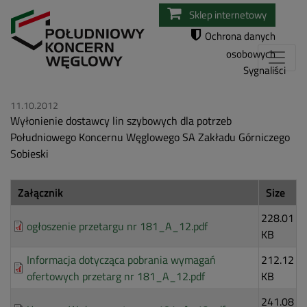
Przejdź
Sklep internetowy
do
Ochrona danych
treści
osobowych
Sygnaliści
11.10.2012
Wyłonienie dostawcy lin szybowych dla potrzeb
Południowego Koncernu Węglowego SA Zakładu Górniczego
Sobieski
Załącznik
Size
228.01
ogłoszenie przetargu nr 181_A_12.pdf
KB
Informacja dotycząca pobrania wymagań
212.12
ofertowych przetarg nr 181_A_12.pdf
KB
241.08