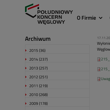
Główna
O Firmie
nawigacja
Archiwum
17.11.2
Wyłonie
Węglowe
2015
(36)
215_1
2014
(237)
2013
(257)
215_
2012
(251)
Uwag
2011
(219)
2010
(268)
2009
(178)