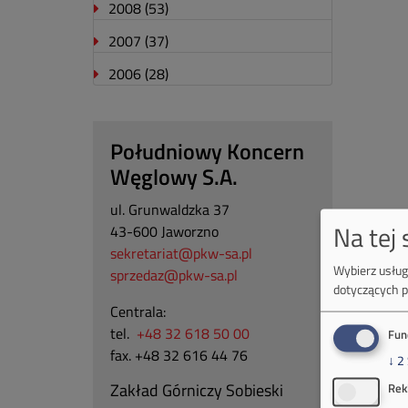
2008
(53)
2007
(37)
2006
(28)
Południowy Koncern
Węglowy S.A.
ul. Grunwaldzka 37
Na tej
43-600 Jaworzno
sekretariat@pkw-sa.pl
Wybierz usługi
sprzedaz@pkw-sa.pl
dotyczących p
Centrala:
tel.
+48 32 618 50 00
Fun
fax. +48 32 616 44 76
↓
2
Zakład Górniczy Sobieski
Rek