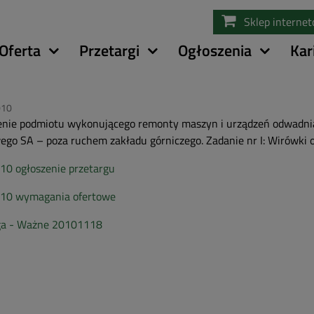
Przejdź
Sklep interne
do
treści
Oferta
Przetargi
Ogłoszenia
Kar
010
nie podmiotu wykonującego remonty maszyn i urządzeń odwadnia
go SA – poza ruchem zakładu górniczego. Zadanie nr I: Wirówki o
0 ogłoszenie przetargu
10 wymagania ofertowe
a - Ważne 20101118