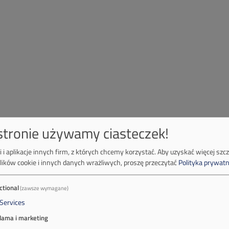
 stronie używamy ciasteczek!
 i aplikacje innych firm, z których chcemy korzystać.
Aby uzyskać więcej szc
lików cookie i innych danych wrażliwych, proszę przeczytać
Polityka prywatn
ctional
(zawsze wymagane)
Services
lama i marketing