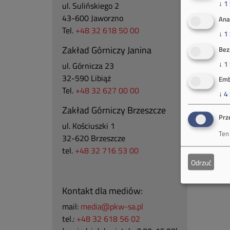
↓
1
ul. Sulińskiego 2
43-600 Jaworzno
Ana
Tel.
+48 32 618 50 00
↓
1
Zakład Górniczy Janina
Bez
↓
1
ul. Górnicza 23
32-590 Libiąż
Emb
Tel.
+48 32 627 00 00
↓
4
Zakład Górniczy Brzeszcze
Prz
ul.
Kościuszki 1
Ten
32-620 Brzeszcze
tel.
+48 32 716 53 00
Odrzuć
Kontakt dla mediów:
mail:
media@pkw-sa.pl
tel.:
+48 32 618 56 02