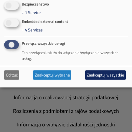
O Firmie
Bezpieczeństwo
↓
1
Service
Władze spółki
Embedded external content
Spółka Południowy Koncern Węglowy
↓
4
Services
Zakład Górniczy Brzeszcze
Przełącz wszystkie usługi
Ten przełącznik służy do włączania/wyłączania wszystkich
Zakład Górniczy Janina
usług.
Zakład Górniczy Sobieski
Odrzuć
Zaakceptuj wybrane
Zaakceptuj wszystkie
Galeria zdjęć
Informacja o realizowanej strategii podatkowej
Rozliczenia z podmiotami z rajów podatkowych
Informacja o wpływie działalności jednostki