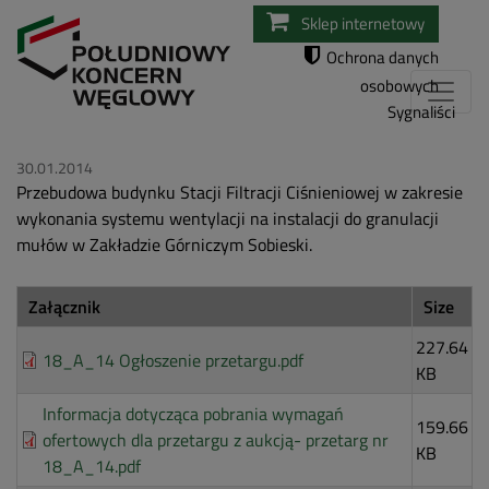
Przejdź
Sklep internetowy
do
Ochrona danych
treści
osobowych
Sygnaliści
30.01.2014
Przebudowa budynku Stacji Filtracji Ciśnieniowej w zakresie
wykonania systemu wentylacji na instalacji do granulacji
mułów w Zakładzie Górniczym Sobieski.
Załącznik
Size
227.64
18_A_14 Ogłoszenie przetargu.pdf
KB
Informacja dotycząca pobrania wymagań
159.66
ofertowych dla przetargu z aukcją- przetarg nr
KB
18_A_14.pdf