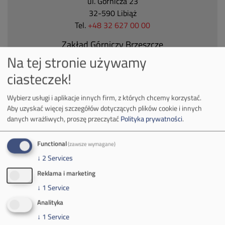
ul. Górnicza 23
32-590 Libiąż
Tel.
+48 32 627 00 00
Zakład Górniczy Brzeszcze
Na tej stronie używamy
ul.
Kościuszki 1
32-620 Brzeszcze
ciasteczek!
tel.
+48 32 716 53 00
Wybierz usługi i aplikacje innych firm, z których chcemy korzystać.
Aby uzyskać więcej szczegółów dotyczących plików cookie i innych
danych wrażliwych, proszę przeczytać
Polityka prywatności
.
Kontakt dla mediów:
mail:
media@pkw-sa.pl
Functional
(zawsze wymagane)
tel.:
+48 32 618 56 02
↓
2
Services
(poniedziałek-piątek 7:00-15:00)
Reklama i marketing
↓
1
Service
Analityka
↓
1
Service