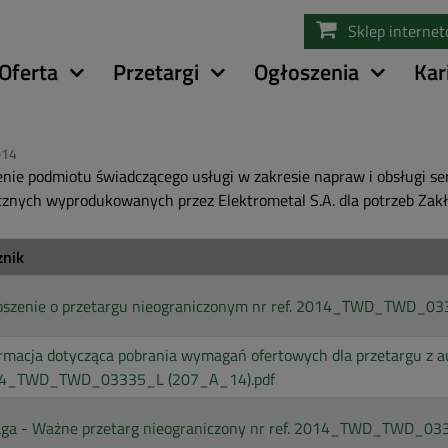
Przejdź
Sklep interne
do
treści
Oferta
Przetargi
Ogłoszenia
Kar
014
nie podmiotu świadczącego usługi w zakresie napraw i obsługi se
cznych wyprodukowanych przez Elektrometal S.A. dla potrzeb Za
znik
oszenie o przetargu nieograniczonym nr ref. 2014_TWD_TWD_0
rmacja dotycząca pobrania wymagań ofertowych dla przetargu z auk
4_TWD_TWD_03335_L (207_A_14).pdf
ga - Ważne przetarg nieograniczony nr ref. 2014_TWD_TWD_03