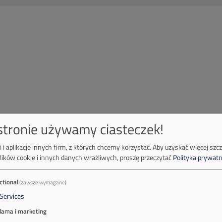
 stronie używamy ciasteczek!
 i aplikacje innych firm, z których chcemy korzystać.
Aby uzyskać więcej szc
lików cookie i innych danych wrażliwych, proszę przeczytać
Polityka prywatn
ctional
(zawsze wymagane)
Services
lama i marketing