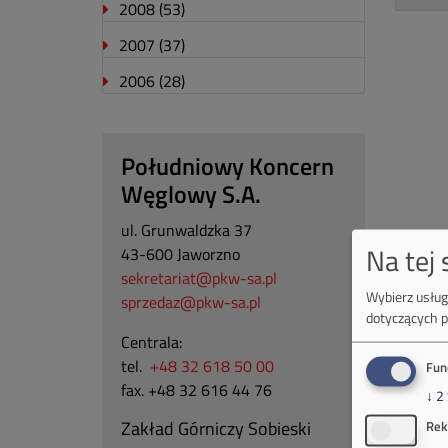
2008
(53)
2007
(37)
2006
(28)
Południowy Koncern
Węglowy S.A.
ul. Grunwaldzka 37
Na tej
43-600 Jaworzno
sekretariat@pkw-sa.pl
Wybierz usługi
sprzedaz@pkw-sa.pl
dotyczących p
Centrala:
tel.
+48 32 618 50 00
Fun
fax. +48 32 616 44 76
↓
2
Zakład Górniczy Sobieski
Rek