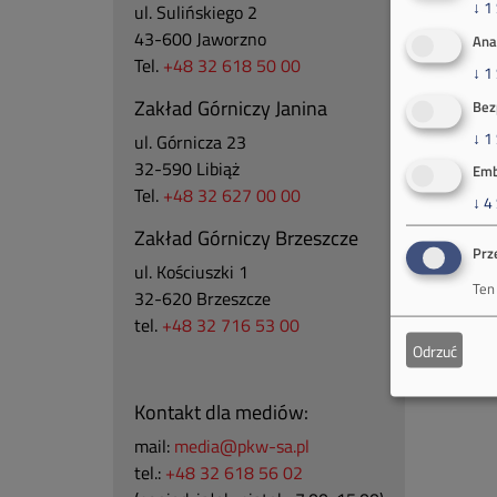
↓
1
ul. Sulińskiego 2
43-600 Jaworzno
Ana
Tel.
+48 32 618 50 00
↓
1
Zakład Górniczy Janina
Bez
↓
1
ul. Górnicza 23
32-590 Libiąż
Emb
Tel.
+48 32 627 00 00
↓
4
Zakład Górniczy Brzeszcze
Prz
ul.
Kościuszki 1
Ten
32-620 Brzeszcze
tel.
+48 32 716 53 00
Odrzuć
Kontakt dla mediów:
mail:
media@pkw-sa.pl
tel.:
+48 32 618 56 02