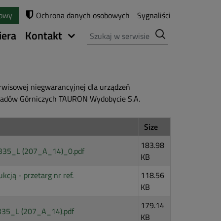
towy
Ochrona danych osobowych
Sygnaliści
Szukaj
iera
Kontakt
rwisowej niegwarancyjnej dla urządzeń
kładów Górniczych TAURON Wydobycie S.A.
Size
183.98
3335_L (207_A_14)_0.pdf
KB
cją - przetarg nr ref.
118.56
KB
179.14
335_L (207_A_14).pdf
KB