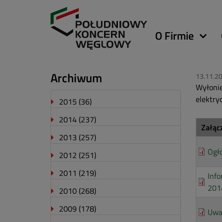
Główna
O Firmie
nawigacja
Archiwum
13.11.2
Wyłonie
elektry
2015
(36)
2014
(237)
Załąc
2013
(257)
Ogł
2012
(251)
2011
(219)
Info
201
2010
(268)
2009
(178)
Uwa