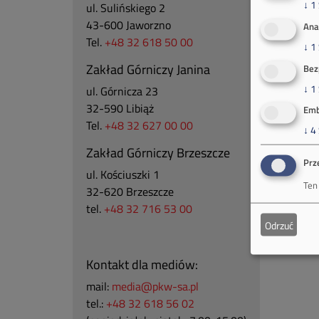
↓
1
ul. Sulińskiego 2
43-600 Jaworzno
Ana
Tel.
+48 32 618 50 00
↓
1
Zakład Górniczy Janina
Bez
↓
1
ul. Górnicza 23
32-590 Libiąż
Emb
Tel.
+48 32 627 00 00
↓
4
Zakład Górniczy Brzeszcze
Prz
ul.
Kościuszki 1
Ten
32-620 Brzeszcze
tel.
+48 32 716 53 00
Odrzuć
Kontakt dla mediów:
mail:
media@pkw-sa.pl
tel.:
+48 32 618 56 02