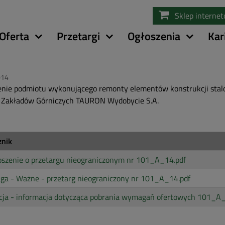
Przejdź
Sklep interne
do
treści
Oferta
Przetargi
Ogłoszenia
Kar
014
nie podmiotu wykonującego remonty elementów konstrukcji stalo
 Zakładów Górniczych TAURON Wydobycie S.A.
znik
oszenie o przetargu nieograniczonym nr 101_A_14.pdf
ga - Ważne - przetarg nieograniczony nr 101_A_14.pdf
cja - informacja dotycząca pobrania wymagań ofertowych 101_A_