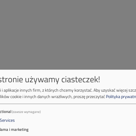
 stronie używamy ciasteczek!
 i aplikacje innych firm, z których chcemy korzystać.
Aby uzyskać więcej szc
lików cookie i innych danych wrażliwych, proszę przeczytać
Polityka prywatn
ctional
(zawsze wymagane)
Services
lama i marketing