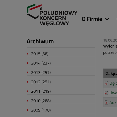
Główna
O Firmie
nawigacja
Archiwum
18.06.2
Wyłonie
potrzeb
2015
(36)
2014
(237)
2013
(257)
Załąc
2012
(251)
Ogł
2011
(219)
Uwa
2010
(268)
Auk
2009
(178)