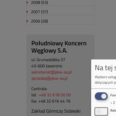
2008
(53)
2007
(37)
2006
(28)
Południowy Koncern
Węglowy S.A.
ul. Grunwaldzka 37
Na tej
43-600 Jaworzno
sekretariat@pkw-sa.pl
Wybierz usługi
sprzedaz@pkw-sa.pl
dotyczących p
Centrala:
tel.
+48 32 618 50 00
Fun
fax. +48 32 616 44 76
↓
2
Zakład Górniczy Sobieski
Rek