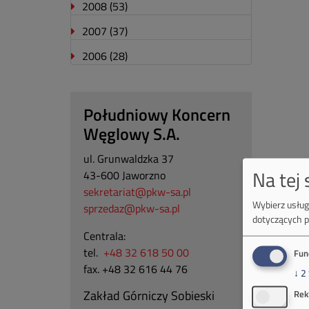
2008
(53)
2007
(37)
2006
(28)
Południowy Koncern
Węglowy S.A.
ul. Grunwaldzka 37
Na tej
43-600 Jaworzno
sekretariat@pkw-sa.pl
Wybierz usługi
sprzedaz@pkw-sa.pl
dotyczących p
Centrala:
tel.
+48 32 618 50 00
Fun
fax. +48 32 616 44 76
↓
2
Zakład Górniczy Sobieski
Rek