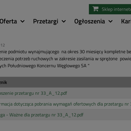
Przejdź
Sklep interne
do
treści
Oferta
Przetargi
Ogłoszenia
Kar
012
nie podmiotu wynajmującego na okres 30 miesięcy kompletne be
eczenia potrzeb ruchowych w zakresie zasilania w sprężone powie
ych Południowego Koncernu Węglowego SA "
znik
szenie przetargu nr 33_A_12.pdf
rmacja dotycząca pobrania wymagań ofertowych dla przetargu nr
ga - Ważne dla przetargu nr 33_A_12.pdf