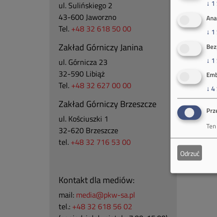
↓
1
ul. Sulińskiego 2
43-600 Jaworzno
Ana
Tel.
+48 32 618 50 00
↓
1
Zakład Górniczy Janina
Bez
↓
1
ul. Górnicza 23
32-590 Libiąż
Emb
Tel.
+48 32 627 00 00
↓
4
Zakład Górniczy Brzeszcze
Prz
ul.
Kościuszki 1
Ten
32-620 Brzeszcze
tel.
+48 32 716 53 00
Odrzuć
Kontakt dla mediów:
mail:
media@pkw-sa.pl
tel.:
+48 32 618 56 02