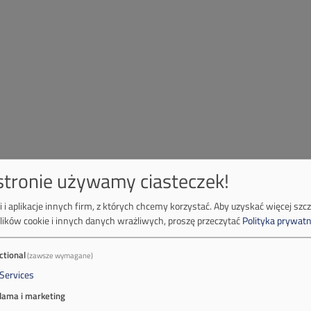
 stronie używamy ciasteczek!
 i aplikacje innych firm, z których chcemy korzystać.
Aby uzyskać więcej szc
lików cookie i innych danych wrażliwych, proszę przeczytać
Polityka prywatn
ctional
(zawsze wymagane)
Services
lama i marketing