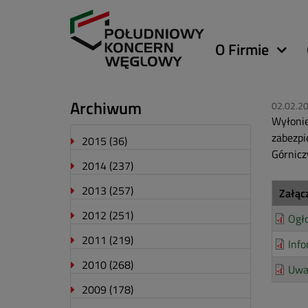
Główna
O Firmie
nawigacja
Archiwum
02.02.2
Wyłonie
zabezpi
2015
(36)
Górnicz
2014
(237)
2013
(257)
Załąc
2012
(251)
Ogło
2011
(219)
Info
2010
(268)
Uwa
2009
(178)