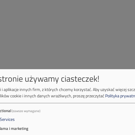
 stronie używamy ciasteczek!
 i aplikacje innych firm, z których chcemy korzystać.
Aby uzyskać więcej szc
lików cookie i innych danych wrażliwych, proszę przeczytać
Polityka prywatn
ctional
(zawsze wymagane)
Services
lama i marketing