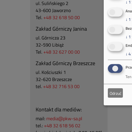
↓
1
ul. Sulińskiego 2
43-600 Jaworzno
Ana
Tel.
+48 32 618 50 00
↓
1
Zakład Górniczy Janina
Bez
↓
1
ul. Górnicza 23
32-590 Libiąż
Emb
Tel.
+48 32 627 00 00
↓
4
Zakład Górniczy Brzeszcze
Prz
ul.
Kościuszki 1
Ten
32-620 Brzeszcze
tel.
+48 32 716 53 00
Odrzuć
Kontakt dla mediów:
mail:
media@pkw-sa.pl
tel.:
+48 32 618 56 02