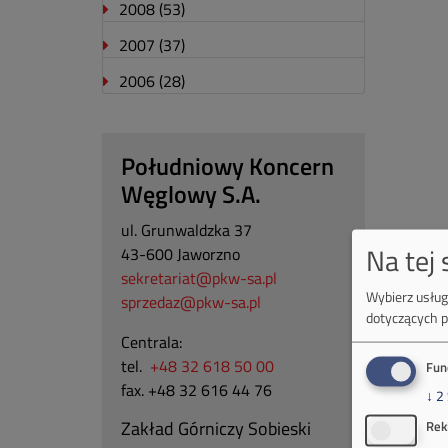
2008
(53)
2007
(37)
2006
(28)
Południowy Koncern
Węglowy S.A.
ul. Grunwaldzka 37
Na tej
43-600 Jaworzno
sekretariat@pkw-sa.pl
Wybierz usługi
sprzedaz@pkw-sa.pl
dotyczących p
Centrala:
tel.
+48 32 618 50 00
Fun
fax. +48 32 616 44 76
↓
2
Zakład Górniczy Sobieski
Rek