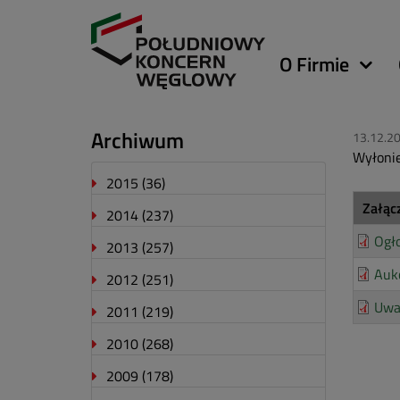
Główna
O Firmie
nawigacja
Archiwum
13.12.2
Wyłonie
2015
(36)
Załąc
2014
(237)
Ogł
2013
(257)
Auk
2012
(251)
Uwa
2011
(219)
2010
(268)
2009
(178)