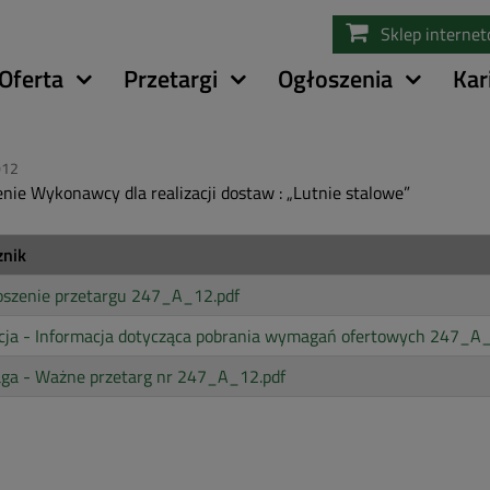
Przejdź
Sklep interne
do
treści
Oferta
Przetargi
Ogłoszenia
Kar
012
nie Wykonawcy dla realizacji dostaw : „Lutnie stalowe”
znik
oszenie przetargu 247_A_12.pdf
cja - Informacja dotycząca pobrania wymagań ofertowych 247_A_
ga - Ważne przetarg nr 247_A_12.pdf