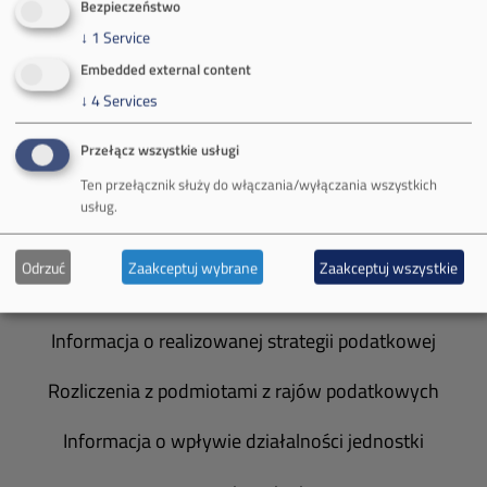
Bezpieczeństwo
↓
1
Service
Władze spółki
Embedded external content
Spółka Południowy Koncern Węglowy
↓
4
Services
Zakład Górniczy Brzeszcze
Przełącz wszystkie usługi
Ten przełącznik służy do włączania/wyłączania wszystkich
Zakład Górniczy Janina
usług.
Zakład Górniczy Sobieski
Odrzuć
Zaakceptuj wybrane
Zaakceptuj wszystkie
Galeria zdjęć
Informacja o realizowanej strategii podatkowej
Rozliczenia z podmiotami z rajów podatkowych
Informacja o wpływie działalności jednostki