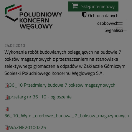
Przejdź
Sklep internetowy
do
Ochrona danych
treści
osobowych
Sygnaliści
24.02.2010
Wykonanie robót budowlanych polegających na budowie 7
boksów magazynowych z przeznaczeniem na stanowiska
selektywnego gromadzenia odpadów w Zakładzie Górniczym
Sobieski Południowego Koncernu Węglowego S.A.
36_10 Przedmiary budowa 7 boksow magazynowych
przetarg nr 36_10 - ogloszenie
36_10_Wym._ofertowe_budowa_7_boksow_magazynowych
WAZNE20100225