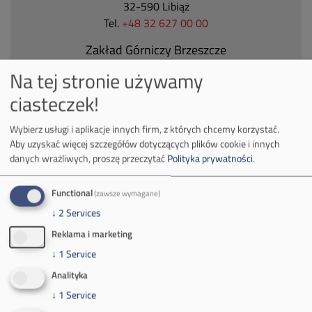
32-590 Libiąż
Tel.
+48 32 627 00 00
Zakład Górniczy Brzeszcze
ul.
Kościuszki 1
Na tej stronie używamy
32-620 Brzeszcze
ciasteczek!
tel.
+48 32 716 53 00
Wybierz usługi i aplikacje innych firm, z których chcemy korzystać.
Aby uzyskać więcej szczegółów dotyczących plików cookie i innych
Kontakt dla mediów:
danych wrażliwych, proszę przeczytać
Polityka prywatności
.
mail:
media@pkw-sa.pl
Functional
(zawsze wymagane)
tel.:
+48 32 618 56 02
(poniedziałek-piątek 7:00-15:00)
↓
2
Services
Reklama i marketing
↓
1
Service
Analityka
↓
1
Service
O Firmie