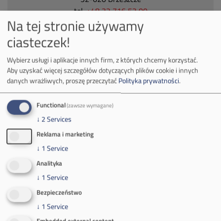
tel.
+48 32 716 53 00
Na tej stronie używamy
ciasteczek!
Kontakt dla mediów:
Wybierz usługi i aplikacje innych firm, z których chcemy korzystać.
mail:
media@pkw-sa.pl
Aby uzyskać więcej szczegółów dotyczących plików cookie i innych
tel.:
+48 32 618 56 02
danych wrażliwych, proszę przeczytać
Polityka prywatności
.
(poniedziałek-piątek 7:00-15:00)
Functional
(zawsze wymagane)
↓
2
Services
Reklama i marketing
↓
1
Service
O Firmie
Analityka
Władze spółki
↓
1
Service
Bezpieczeństwo
Spółka Południowy Koncern Węglowy
↓
1
Service