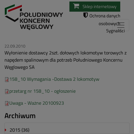
Przejdź
Sklep internetowy
do
Ochrona danych
treści
osobowych
Sygnaliści
22.09.2010
Wyłonienie dostawcy 2szt. dołowych lokomotyw torowych z
napędem spalinowym dla potrzeb Południowego Koncernu
Węglowego SA
158_10 Wymagania -Dostawa 2 lokomotyw
przetarg nr 158_10 - ogłoszenie
Uwaga - Ważne 20100923
Archiwum
2015
(36)