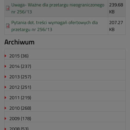
Uwaga- Ważne dla przetargu nieograniczonego
239.68
nr 256/13
KB
Pytania dot. treści wymagań ofertowych dla
207.27
przetargu nr 256/13
KB
Archiwum
2015
(36)
2014
(237)
2013
(257)
2012
(251)
2011
(219)
2010
(268)
2009
(178)
2008
(53)