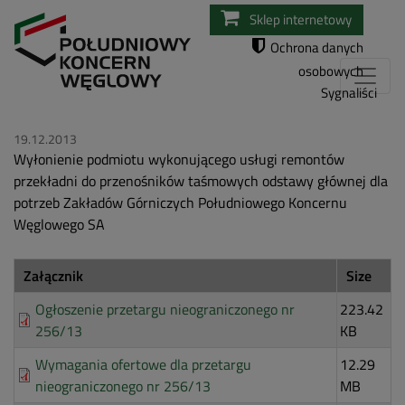
Przejdź
Sklep internetowy
do
Ochrona danych
treści
osobowych
Sygnaliści
19.12.2013
Wyłonienie podmiotu wykonującego usługi remontów
przekładni do przenośników taśmowych odstawy głównej dla
potrzeb Zakładów Górniczych Południowego Koncernu
Węglowego SA
Załącznik
Size
Ogłoszenie przetargu nieograniczonego nr
223.42
256/13
KB
Wymagania ofertowe dla przetargu
12.29
nieograniczonego nr 256/13
MB