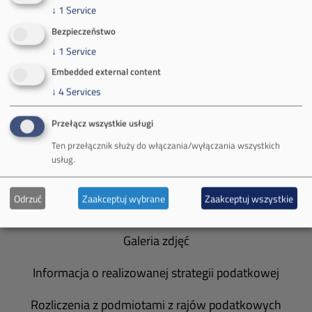
↓
1
Service
Bezpieczeństwo
O Firmie
↓
1
Service
Embedded external content
Władze spółki
↓
4
Services
Spółka Południowy Koncern Węglowy
Przełącz wszystkie usługi
Zakład Górniczy Brzeszcze
Ten przełącznik służy do włączania/wyłączania wszystkich
usług.
Zakład Górniczy Janina
Odrzuć
Zaakceptuj wybrane
Zaakceptuj wszystkie
Zakład Górniczy Sobieski
Galeria zdjęć
Informacja o realizowanej strategii podatkowej
Rozliczenia z podmiotami z rajów podatkowych