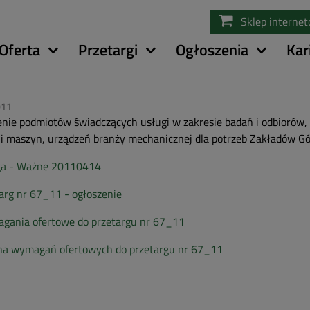
Przejdź
Sklep interne
do
treści
Oferta
Przetargi
Ogłoszenia
Kar
011
nie podmiotów świadczących usługi w zakresie badań i odbiorów,
ji maszyn, urządzeń branży mechanicznej dla potrzeb Zakładów 
a - Ważne 20110414
arg nr 67_11 - ogłoszenie
gania ofertowe do przetargu nr 67_11
na wymagań ofertowych do przetargu nr 67_11