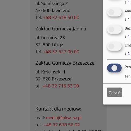
↓
1
ul. Sulińskiego 2
43-600 Jaworzno
Ana
Tel.
+48 32 618 50 00
↓
1
Zakład Górniczy Janina
Bez
↓
1
ul. Górnicza 23
32-590 Libiąż
Emb
Tel.
+48 32 627 00 00
↓
4
Zakład Górniczy Brzeszcze
Prz
ul.
Kościuszki 1
Ten
32-620 Brzeszcze
tel.
+48 32 716 53 00
Odrzuć
Kontakt dla mediów:
mail:
media@pkw-sa.pl
tel.:
+48 32 618 56 02