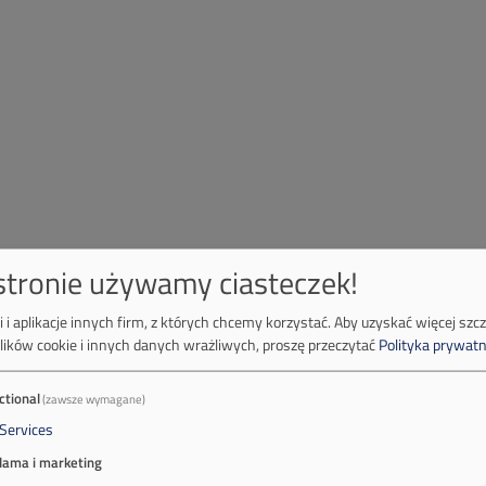
 stronie używamy ciasteczek!
 i aplikacje innych firm, z których chcemy korzystać.
Aby uzyskać więcej szc
lików cookie i innych danych wrażliwych, proszę przeczytać
Polityka prywatn
ctional
(zawsze wymagane)
Services
lama i marketing