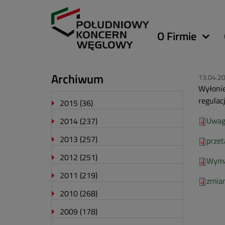
Główna
O Firmie
nawigacja
Archiwum
13.04.2
Wyłonie
regulac
2015
(36)
Uwag
2014
(237)
2013
(257)
przet
2012
(251)
Wyma
2011
(219)
zmia
2010
(268)
2009
(178)