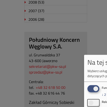
2008
(53)
2007
(37)
2006
(28)
Południowy Koncern
Węglowy S.A.
ul. Grunwaldzka 37
Na tej
43-600 Jaworzno
sekretariat@pkw-sa.pl
Wybierz usługi
sprzedaz@pkw-sa.pl
dotyczących p
Centrala:
tel.
+48 32 618 50 00
Fun
fax. +48 32 616 44 76
↓
2
Zakład Górniczy Sobieski
Rek