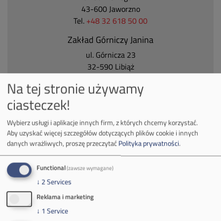
43-600 Jaworzno
Tel.
+48 32 618 50 00
Zakład Górniczy Janina
ul. Górnicza 23
32-590 Libiąż
Tel.
+48 32 627 00 00
Na tej stronie używamy
Zakład Górniczy Brzeszcze
ciasteczek!
ul.
Kościuszki 1
Wybierz usługi i aplikacje innych firm, z których chcemy korzystać.
32-620 Brzeszcze
Aby uzyskać więcej szczegółów dotyczących plików cookie i innych
tel.
+48 32 716 53 00
danych wrażliwych, proszę przeczytać
Polityka prywatności
.
Functional
(zawsze wymagane)
Kontakt dla mediów:
↓
2
Services
mail:
media@pkw-sa.pl
Reklama i marketing
tel.:
+48 32 618 56 02
↓
1
Service
(poniedziałek-piątek 7:00-15:00)