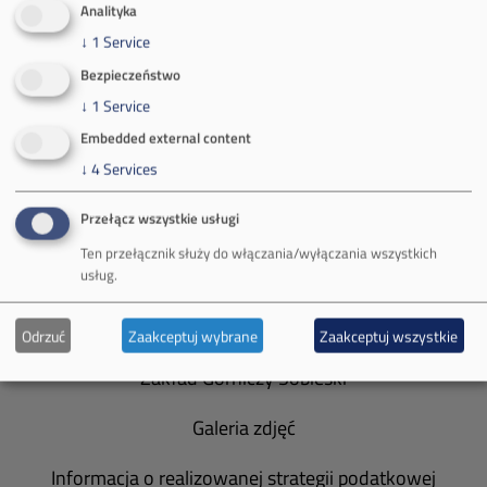
Analityka
↓
1
Service
Bezpieczeństwo
↓
1
Service
O Firmie
Embedded external content
↓
4
Services
Władze spółki
Przełącz wszystkie usługi
Spółka Południowy Koncern Węglowy
Ten przełącznik służy do włączania/wyłączania wszystkich
Zakład Górniczy Brzeszcze
usług.
Zakład Górniczy Janina
Odrzuć
Zaakceptuj wybrane
Zaakceptuj wszystkie
Zakład Górniczy Sobieski
Galeria zdjęć
Informacja o realizowanej strategii podatkowej