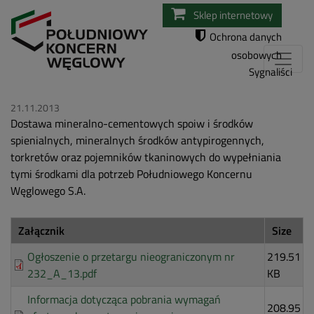
Przejdź
Sklep internetowy
do
Ochrona danych
treści
osobowych
Sygnaliści
21.11.2013
Dostawa mineralno-cementowych spoiw i środków
spienialnych, mineralnych środków antypirogennych,
torkretów oraz pojemników tkaninowych do wypełniania
tymi środkami dla potrzeb Południowego Koncernu
Węglowego S.A.
Załącznik
Size
Ogłoszenie o przetargu nieograniczonym nr
219.51
232_A_13.pdf
KB
Informacja dotycząca pobrania wymagań
208.95