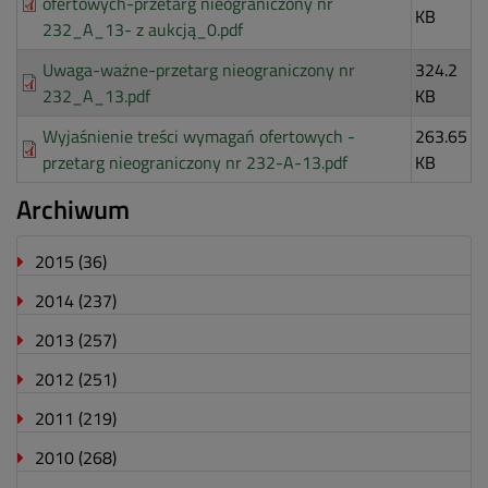
ofertowych-przetarg nieograniczony nr
KB
232_A_13- z aukcją_0.pdf
Uwaga-ważne-przetarg nieograniczony nr
324.2
232_A_13.pdf
KB
Wyjaśnienie treści wymagań ofertowych -
263.65
przetarg nieograniczony nr 232-A-13.pdf
KB
Archiwum
2015
(36)
2014
(237)
2013
(257)
2012
(251)
2011
(219)
2010
(268)