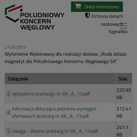
Przejdź
Sklep internetowy
do
Ochrona danych
treści
osobowych
Sygnaliści
21.03.2013
Wyłonienie Wykonawcy dla realizacji dostaw: „Ruda żelaza
magnetyt dla Południowego Koncernu Węglowego SA”
Załącznik
Size
225.95
ogłoszenie przetargu nr 66_A_13.pdf
KB
Informacja dotycząca pobrania wymagań
212.41
ofertowych przetarg nr 66_A_13.pdf
KB
241.1
Uwaga - Ważne przetarg nr 66_A_13.pdf
KB