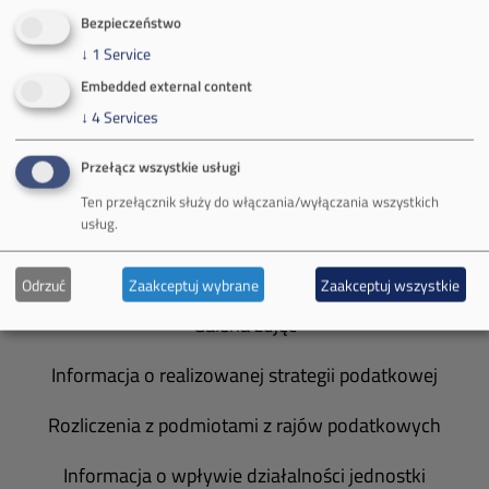
O Firmie
Bezpieczeństwo
↓
1
Service
Władze spółki
Embedded external content
↓
4
Services
Spółka Południowy Koncern Węglowy
Przełącz wszystkie usługi
Zakład Górniczy Brzeszcze
Ten przełącznik służy do włączania/wyłączania wszystkich
Zakład Górniczy Janina
usług.
Zakład Górniczy Sobieski
Odrzuć
Zaakceptuj wybrane
Zaakceptuj wszystkie
Galeria zdjęć
Informacja o realizowanej strategii podatkowej
Rozliczenia z podmiotami z rajów podatkowych
Informacja o wpływie działalności jednostki