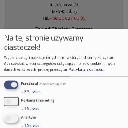
ul. Górnicza 23
32-590 Libiąż
Tel.
+48 32 627 00 00
Zakład Górniczy Brzeszcze
Na tej stronie używamy
ul.
Kościuszki 1
ciasteczek!
32-620 Brzeszcze
tel.
+48 32 716 53 00
Wybierz usługi i aplikacje innych firm, z których chcemy korzystać.
Aby uzyskać więcej szczegółów dotyczących plików cookie i innych
danych wrażliwych, proszę przeczytać
Polityka prywatności
.
Kontakt dla mediów:
mail:
media@pkw-sa.pl
Functional
(zawsze wymagane)
tel.:
+48 32 618 56 02
↓
2
Services
(poniedziałek-piątek 7:00-15:00)
Reklama i marketing
↓
1
Service
Analityka
↓
1
Service