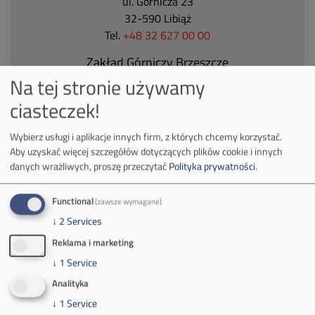
ul. Górnicza 23
32-590 Libiąż
Tel.
+48 32 627 00 00
Zakład Górniczy Brzeszcze
Na tej stronie używamy
ul.
Kościuszki 1
32-620 Brzeszcze
ciasteczek!
tel.
+48 32 716 53 00
Wybierz usługi i aplikacje innych firm, z których chcemy korzystać.
Aby uzyskać więcej szczegółów dotyczących plików cookie i innych
danych wrażliwych, proszę przeczytać
Polityka prywatności
.
Kontakt dla mediów:
mail:
media@pkw-sa.pl
Functional
(zawsze wymagane)
tel.:
+48 32 618 56 02
↓
2
Services
(poniedziałek-piątek 7:00-15:00)
Reklama i marketing
↓
1
Service
Analityka
↓
1
Service