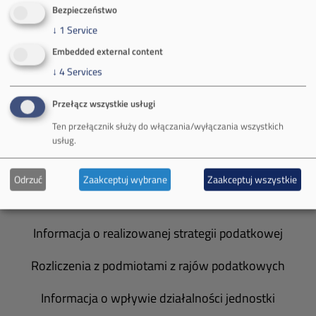
O Firmie
Bezpieczeństwo
↓
1
Service
Władze spółki
Embedded external content
Spółka Południowy Koncern Węglowy
↓
4
Services
Zakład Górniczy Brzeszcze
Przełącz wszystkie usługi
Ten przełącznik służy do włączania/wyłączania wszystkich
Zakład Górniczy Janina
usług.
Zakład Górniczy Sobieski
Odrzuć
Zaakceptuj wybrane
Zaakceptuj wszystkie
Galeria zdjęć
Informacja o realizowanej strategii podatkowej
Rozliczenia z podmiotami z rajów podatkowych
Informacja o wpływie działalności jednostki