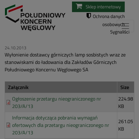
Przejdź
Sklep internetowy
do
Ochrona danych
treści
osobowych
Sygnaliści
24.10.2013
Wyłonienie dostawcy górniczych lamp sosbistych wraz ze
stanowiskami do ładowania dla Zakładów Górniczych
Południowego Koncernu Węglowego SA
Załącznik
Size
Ogłoszenie przetargu nieograniczonego nr
224.98
203/A/13
KB
Informacja dotycząca pobrania wymagań
261.05
ofertowych dla przetargu nieograniczonego nr
KB
203/A/13