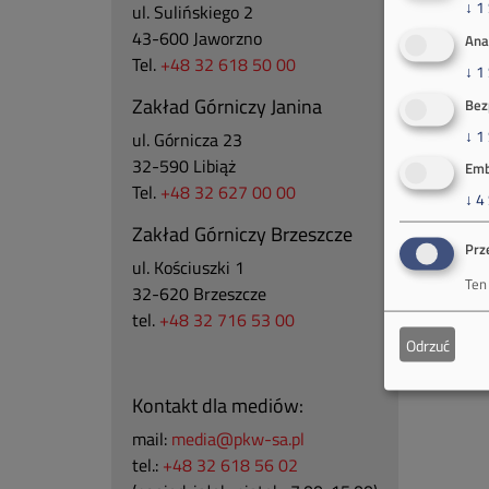
↓
1
ul. Sulińskiego 2
43-600 Jaworzno
Ana
Tel.
+48 32 618 50 00
↓
1
Zakład Górniczy Janina
Bez
↓
1
ul. Górnicza 23
32-590 Libiąż
Emb
Tel.
+48 32 627 00 00
↓
4
Zakład Górniczy Brzeszcze
Prz
ul.
Kościuszki 1
Ten
32-620 Brzeszcze
tel.
+48 32 716 53 00
Odrzuć
Kontakt dla mediów:
mail:
media@pkw-sa.pl
tel.:
+48 32 618 56 02