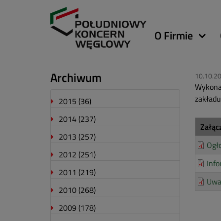
Główna
O Firmie
nawigacja
Archiwum
10.10.2
Wykonan
zakładu
2015
(36)
2014
(237)
Załąc
2013
(257)
Ogło
2012
(251)
Info
2011
(219)
Uwa
2010
(268)
2009
(178)