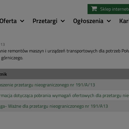
Przejdź
Sklep interne
do
treści
Oferta
Przetargi
Ogłoszenia
Kar
013
ie remontów maszyn i urządzeń transportowych dla potrzeb P
 górniczego.
znik
szenie przetargu nieograniczonego nr 191/A/13
rmacja dotycząca pobrania wymagań ofertowych dla przetargu ni
ga- Ważne dla przetargu nieograniczonego nr 191/A13