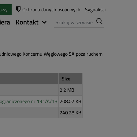
towy
Ochrona danych osobowych
Sygnaliści
Szukaj
iera
Kontakt
ołudniowego Koncernu Węglowego SA poza ruchem
Size
2.2 MB
eograniczonego nr 191/A/13
208.02 KB
240.28 KB