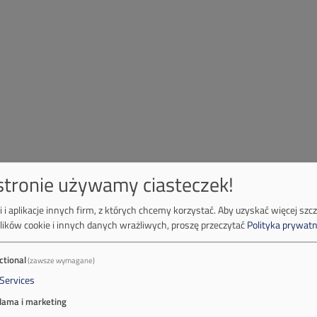
 stronie używamy ciasteczek!
 i aplikacje innych firm, z których chcemy korzystać.
Aby uzyskać więcej szc
lików cookie i innych danych wrażliwych, proszę przeczytać
Polityka prywatn
ctional
(zawsze wymagane)
Services
lama i marketing