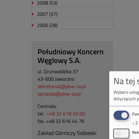
2008
(53)
2007
(37)
2006
(28)
Południowy Koncern
Węglowy S.A.
ul. Grunwaldzka 37
Na tej
43-600 Jaworzno
sekretariat@pkw-sa.pl
Wybierz usługi
sprzedaz@pkw-sa.pl
dotyczących p
Centrala:
tel.
+48 32 618 50 00
Fun
fax. +48 32 616 44 76
↓
2
Zakład Górniczy Sobieski
Rek