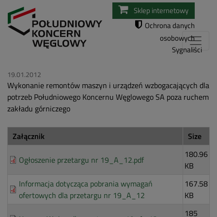
Przejdź
Sklep internetowy
do
Ochrona danych
treści
osobowych
Sygnaliści
19.01.2012
Wykonanie remontów maszyn i urządzeń wzbogacających dla
potrzeb Południowego Koncernu Węglowego SA poza ruchem
zakładu górniczego
Załącznik
Size
180.96
Ogłoszenie przetargu nr 19_A_12.pdf
KB
Informacja dotycząca pobrania wymagań
167.58
ofertowych dla przetargu nr 19_A_12
KB
185