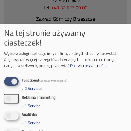
32-590 Libiąż
Tel.
+48 32 627 00 00
Zakład Górniczy Brzeszcze
ul.
Kościuszki 1
Na tej stronie używamy
32-620 Brzeszcze
ciasteczek!
tel.
+48 32 716 53 00
Wybierz usługi i aplikacje innych firm, z których chcemy korzystać.
Aby uzyskać więcej szczegółów dotyczących plików cookie i innych
Kontakt dla mediów:
danych wrażliwych, proszę przeczytać
Polityka prywatności
.
mail:
media@pkw-sa.pl
tel.:
+48 32 618 56 02
Functional
(zawsze wymagane)
(poniedziałek-piątek 7:00-15:00)
↓
2
Services
Reklama i marketing
↓
1
Service
Analityka
↓
1
Service
O Firmie