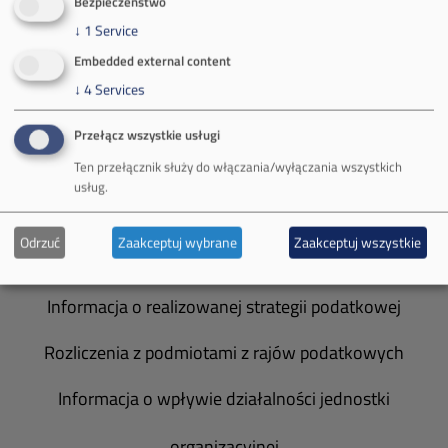
Bezpieczeństwo
Władze spółki
↓
1
Service
Embedded external content
Spółka Południowy Koncern Węglowy
↓
4
Services
Zakład Górniczy Brzeszcze
Przełącz wszystkie usługi
Zakład Górniczy Janina
Ten przełącznik służy do włączania/wyłączania wszystkich
usług.
Zakład Górniczy Sobieski
Odrzuć
Zaakceptuj wybrane
Zaakceptuj wszystkie
Galeria zdjęć
Informacja o realizowanej strategii podatkowej
Rozliczenia z podmiotami z rajów podatkowych
Informacja o wpływie działalności jednostki
organizacyjnej