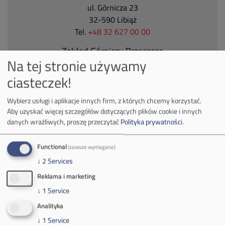
ul. Górnicza 23
32-590 Libiąż
Tel.
+48 32 627 00 00
Zakład Górniczy Brzeszcze
Na tej stronie używamy
ul.
Kościuszki 1
ciasteczek!
32-620 Brzeszcze
tel.
+48 32 716 53 00
Wybierz usługi i aplikacje innych firm, z których chcemy korzystać.
Aby uzyskać więcej szczegółów dotyczących plików cookie i innych
danych wrażliwych, proszę przeczytać
Polityka prywatności
.
Kontakt dla mediów:
mail:
media@pkw-sa.pl
Functional
(zawsze wymagane)
tel.:
+48 32 618 56 02
↓
2
Services
(poniedziałek-piątek 7:00-15:00)
Reklama i marketing
↓
1
Service
Analityka
↓
1
Service