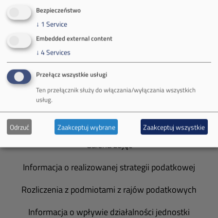
O Firmie
Bezpieczeństwo
↓
1
Service
Władze spółki
Embedded external content
↓
4
Services
Spółka Południowy Koncern Węglowy
Przełącz wszystkie usługi
Zakład Górniczy Brzeszcze
Ten przełącznik służy do włączania/wyłączania wszystkich
Zakład Górniczy Janina
usług.
Zakład Górniczy Sobieski
Odrzuć
Zaakceptuj wybrane
Zaakceptuj wszystkie
Galeria zdjęć
Informacja o realizowanej strategii podatkowej
Rozliczenia z podmiotami z rajów podatkowych
Informacja o wpływie działalności jednostki