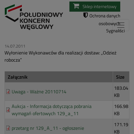
Przejdź
Sklep internetowy
do
Ochrona danych
treści
osobowych
Sygnaliści
14.07.2011
Wyłonienie Wykonawców dla realizacji dostaw: „Odzież
robocza”
Załącznik
Size
183.04
Uwaga - Ważne 20110714
KB
Aukcja - Informacja dotycząca pobrania
166.98
wymagań ofertowych 129_a_11
KB
171.19
przetarg nr 129_A_11 - ogłoszenie
KB