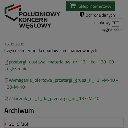
Przejdź
Sklep internetowy
do
Ochrona danych
treści
osobowych
Sygnaliści
16.09.2009
Części zamienne do obudów zmechanizowanych
przetargi_dostawa_materialow_nr_131_do_138_09-
_ogloszenie
Wymagania_ofertowe_przetargi_grupa_II_131-M-10 -
138-M-10
Zalacznik_nr_1_do_przetargu_nr_137-M-10
Archiwum
2015
(36)