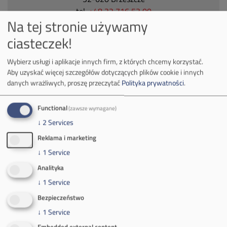
tel.
+48 32 716 53 00
Na tej stronie używamy
ciasteczek!
Kontakt dla mediów:
Wybierz usługi i aplikacje innych firm, z których chcemy korzystać.
mail:
media@pkw-sa.pl
Aby uzyskać więcej szczegółów dotyczących plików cookie i innych
tel.:
+48 32 618 56 02
danych wrażliwych, proszę przeczytać
Polityka prywatności
.
(poniedziałek-piątek 7:00-15:00)
Functional
(zawsze wymagane)
↓
2
Services
Reklama i marketing
↓
1
Service
O Firmie
Analityka
Władze spółki
↓
1
Service
Bezpieczeństwo
Spółka Południowy Koncern Węglowy
↓
1
Service