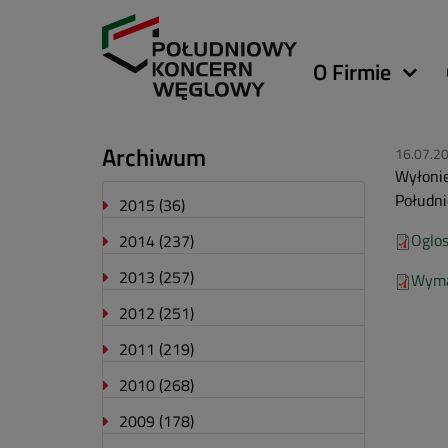
Główna
O Firmie
nawigacja
Archiwum
16.07.2
Wyłonie
Południ
2015
(36)
Oglo
2014
(237)
2013
(257)
Wyma
2012
(251)
2011
(219)
2010
(268)
2009
(178)