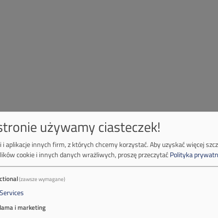
 stronie używamy ciasteczek!
 i aplikacje innych firm, z których chcemy korzystać.
Aby uzyskać więcej szc
lików cookie i innych danych wrażliwych, proszę przeczytać
Polityka prywatn
ctional
(zawsze wymagane)
Services
lama i marketing