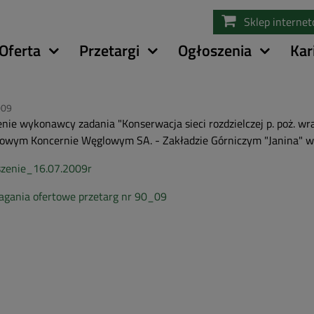
Przejdź
Sklep interne
do
treści
Oferta
Przetargi
Ogłoszenia
Kar
009
nie wykonawcy zadania "Konserwacja sieci rozdzielczej p. poż. wr
owym Koncernie Węglowym SA. - Zakładzie Górniczym "Janina" w 
szenie_16.07.2009r
gania ofertowe przetarg nr 90_09