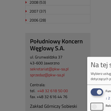
2008
(53)
2007
(37)
2006
(28)
Południowy Koncern
Węglowy S.A.
ul. Grunwaldzka 37
Na tej
43-600 Jaworzno
sekretariat@pkw-sa.pl
Wybierz usługi
sprzedaz@pkw-sa.pl
dotyczących p
Centrala:
tel.
+48 32 618 50 00
Fun
fax. +48 32 616 44 76
↓
2
Zakład Górniczy Sobieski
Rek