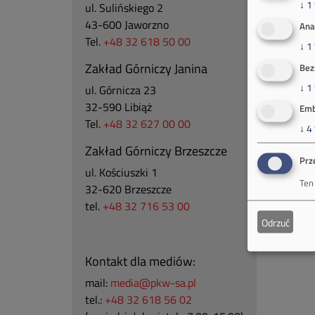
↓
1
ul. Sulińskiego 2
43-600 Jaworzno
Ana
Tel.
+48 32 618 50 00
↓
1
Zakład Górniczy Janina
Bez
↓
1
ul. Górnicza 23
32-590 Libiąż
Emb
Tel.
+48 32 627 00 00
↓
4
Zakład Górniczy Brzeszcze
Prz
ul.
Kościuszki 1
Ten
32-620 Brzeszcze
tel.
+48 32 716 53 00
Odrzuć
Kontakt dla mediów:
mail:
media@pkw-sa.pl
tel.:
+48 32 618 56 02